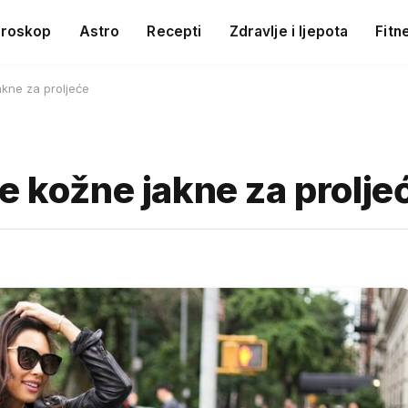
roskop
Astro
Recepti
Zdravlje i ljepota
Fitn
akne za proljeće
e kožne jakne za prolje