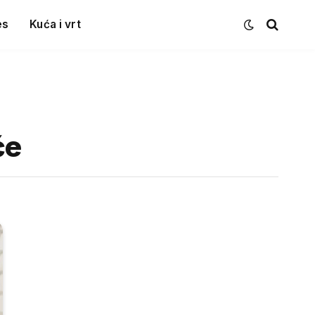
es
Kuća i vrt
će