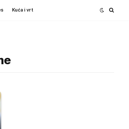
es
Kuća i vrt
me