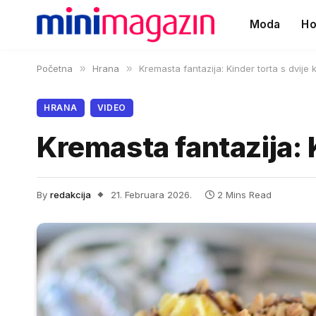
Moda
Ho
Početna
»
Hrana
»
Kremasta fantazija: Kinder torta s dvije
HRANA
VIDEO
Kremasta fantazija: 
By
redakcija
21. Februara 2026.
2 Mins Read