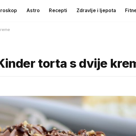
roskop
Astro
Recepti
Zdravlje i ljepota
Fitn
 kreme
Kinder torta s dvije kre