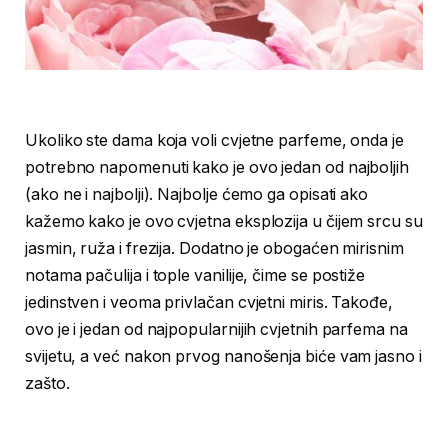
Ukoliko ste dama koja voli cvjetne parfeme, onda je
potrebno napomenuti kako je ovo jedan od najboljih
(ako ne i najbolji). Najbolje ćemo ga opisati ako
kažemo kako je ovo cvjetna eksplozija u čijem srcu su
jasmin, ruža i frezija. Dodatno je obogaćen mirisnim
notama pačulija i tople vanilije, čime se postiže
jedinstven i veoma privlačan cvjetni miris. Takođe,
ovo je i jedan od najpopularnijih cvjetnih parfema na
svijetu, a već nakon prvog nanošenja biće vam jasno i
zašto.