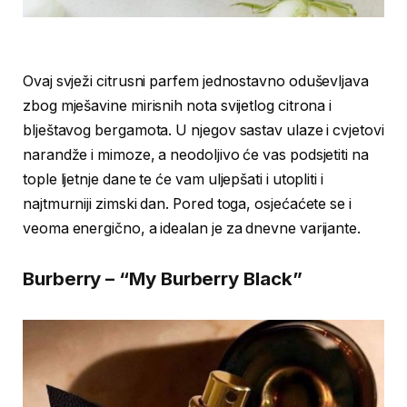
Ovaj svježi citrusni parfem jednostavno oduševljava
zbog mješavine mirisnih nota svijetlog citrona i
blještavog bergamota. U njegov sastav ulaze i cvjetovi
narandže i mimoze, a neodoljivo će vas podsjetiti na
tople ljetnje dane te će vam uljepšati i utopliti i
najtmurniji zimski dan. Pored toga, osjećaćete se i
veoma energično, a idealan je za dnevne varijante.
Burberry – “My Burberry Black”