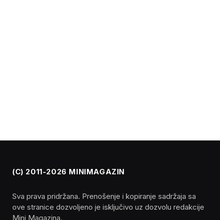
(C) 2011-2026 MINIMAGAZIN
Sva prava pridržana. Prenošenje i kopiranje sadržaja sa
ove stranice dozvoljeno je isključivo uz dozvolu redakcije
Mini Magazina.