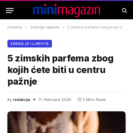
Početna
»
Zdravlje i ljepota
»
5 zimskih parfema zbog kojih ćete biti u centru pažnje
ZDRAVLJE I LJEPOTA
5 zimskih parfema zbog
kojih ćete biti u centru
pažnje
By
redakcija
11. Februara 2026.
2 Mins Read