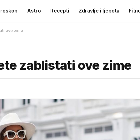
roskop
Astro
Recepti
Zdravlje i ljepota
Fitn
ati ove zime
ete zablistati ove zime