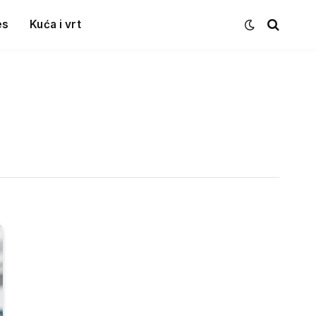
es
Kuća i vrt