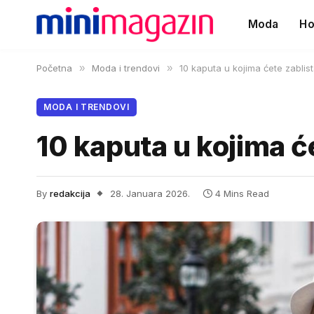
Moda
Ho
Početna
»
Moda i trendovi
»
10 kaputa u kojima ćete zablist
MODA I TRENDOVI
10 kaputa u kojima ć
By
redakcija
28. Januara 2026.
4 Mins Read