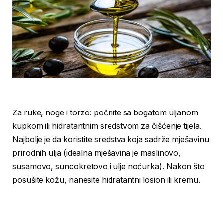
Za ruke, noge i torzo: počnite sa bogatom uljanom
kupkom ili hidratantnim sredstvom za čišćenje tijela.
Najbolje je da koristite sredstva koja sadrže mješavinu
prirodnih ulja (idealna mješavina je maslinovo,
susamovo, suncokretovo i ulje noćurka). Nakon što
posušite kožu, nanesite hidratantni losion ili kremu.