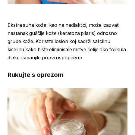
Ekstra suha koža, kao na nadlaktici, može izazvati
nastanak guščije kože (keratoza pilaris) odnosno
grube kože. Koristite losion koji sadrži salicilnu
kiselinu kako biste eliminisale mrtve ćelije oko folikula
dlake i smanjile pojavu ispupčenja.
Rukujte s oprezom