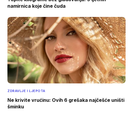
namirnica koje čine čuda
ZDRAVLJE I LJEPOTA
Ne krivite vrućinu: Ovih 6 grešaka najčešće uništi
šminku