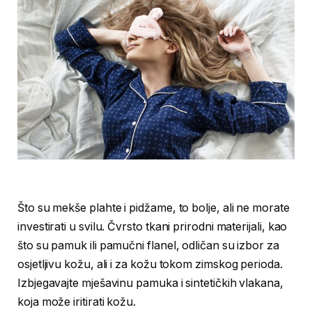
Što su mekše plahte i pidžame, to bolje, ali ne morate
investirati u svilu. Čvrsto tkani prirodni materijali, kao
što su pamuk ili pamučni flanel, odličan su izbor za
osjetljivu kožu, ali i za kožu tokom zimskog perioda.
Izbjegavajte mješavinu pamuka i sintetičkih vlakana,
koja može iritirati kožu.