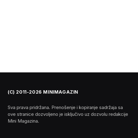
(C) 2011-2026 MINIMAGAZIN
Sva prava pridržana. Prenošenje i kopiranje sadržaja sa
ove stranice dozvoljeno je isključivo uz dozvolu redakcije
Mini Magazina.