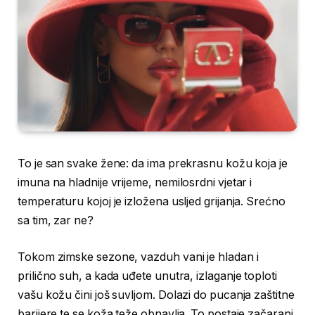
To je san svake žene: da ima prekrasnu kožu koja je
imuna na hladnije vrijeme, nemilosrdni vjetar i
temperaturu kojoj je izložena usljed grijanja. Srećno
sa tim, zar ne?
Tokom zimske sezone, vazduh vani je hladan i
prilično suh, a kada uđete unutra, izlaganje toploti
vašu kožu čini još suvljom. Dolazi do pucanja zaštitne
barijere te se koža teže obnavlja. To postaje začarani