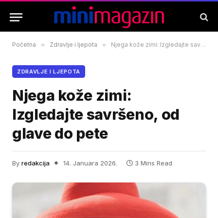
Početna
»
Zdravlje i ljepota
»
Njega kože zimi: Izgledajte savršeno, od glave do pete
ZDRAVLJE I LJEPOTA
Njega kože zimi:
Izgledajte savršeno, od
glave do pete
By
redakcija
14. Januara 2026.
3 Mins Read