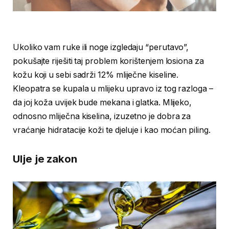
Ukoliko vam ruke ili noge izgledaju “perutavo”,
pokušajte riješiti taj problem korištenjem losiona za
kožu koji u sebi sadrži 12% mliječne kiseline.
Kleopatra se kupala u mlijeku upravo iz tog razloga –
da joj koža uvijek bude mekana i glatka. Mlijeko,
odnosno mliječna kiselina, izuzetno je dobra za
vraćanje hidratacije koži te djeluje i kao moćan piling.
Ulje je zakon