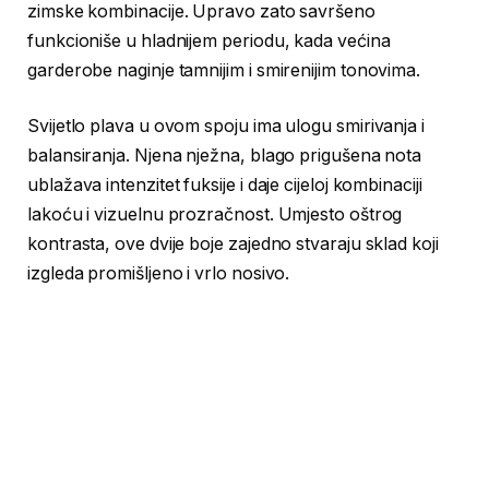
zimske kombinacije. Upravo zato savršeno
funkcioniše u hladnijem periodu, kada većina
garderobe naginje tamnijim i smirenijim tonovima.
Svijetlo plava u ovom spoju ima ulogu smirivanja i
balansiranja. Njena nježna, blago prigušena nota
ublažava intenzitet fuksije i daje cijeloj kombinaciji
lakoću i vizuelnu prozračnost. Umjesto oštrog
kontrasta, ove dvije boje zajedno stvaraju sklad koji
izgleda promišljeno i vrlo nosivo.