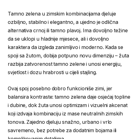
Tamno zelena u zimskim kombinacijama djeluje
ozbiljno, stabilno i elegantno, a ujedno je odlična
alternativa crnoj ili tamno plavoj. Ima dovoljno težine
da se uklopi u hladnije mjesece, ali i dovoljno
karaktera da izgleda zanimljivo i moderno. Kada se
spoji sa žutom, dobija potpuno novu dimenziju – žuta
razbija zatvorenost tamno zelene i unosi energiju,
svjetlost i dozu hrabrosti u cijeli stajling.
Ovaj spoj posebno dobro funkcioniše zimi, jer
balansira kontraste: tamno zelena daje osjećaj topline
i dubine, dok žuta unosi optimizam i vizuelni akcenat
koji izdvaja kombinaciju iz mase neutralnih zimskih
tonova. Zajedno djeluju snažno, urbano i vrlo
savremeno, bez potrebe za dodatnim bojama ili
komplikovanim detaljima.