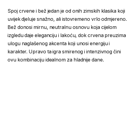
Spoj crvene i bež jedan je od onih zimskih klasika koji
uvijek djeluje snažno, ali istovremeno vrlo odmjereno.
Bež donosi mirnu, neutralnu osnovu koja cijelom
izgledu daje eleganciju i lakoću, dok crvena preuzima
ulogu naglašenog akcenta koji unosi energiju i
karakter. Upravo ta igra smirenog i intenzivnog čini
ovu kombinaciju idealnom za hladnije dane.