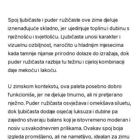
Spoj ljubičaste i puder ružičaste ove zime djeluje
iznenađujuće skladno, jer ujedinjuje toplinu i dubinu s
nježnošću i svjetlošću. Ljubičasta unosi karakter i
vizuelnu ozbiljnost, naročito u hladnijim mjesecima
kada tamnije nijanse prirodno dolaze do izražaja, dok
puder ružičasta razbija tu težinu i cijeloj kombinaciji
daje mekoću i lakoću.
U zimskom kontekstu, ova paleta posebno dobro
funkcioniše, jer ne djeluje tmurno, ali ni pretjerano
nježno. Puder ružičasta osvježava i omekšava siluetu,
dok ljubičasta dodaje osjećaj luksuza i dubine pa
zajedno stvaraju balans koji je istovremeno moderan i
nosiv u svakodnevnim prilikama. Ovakav spoj boja
izgleda promišljeno, ali ne nametljivo, idealan za zimu