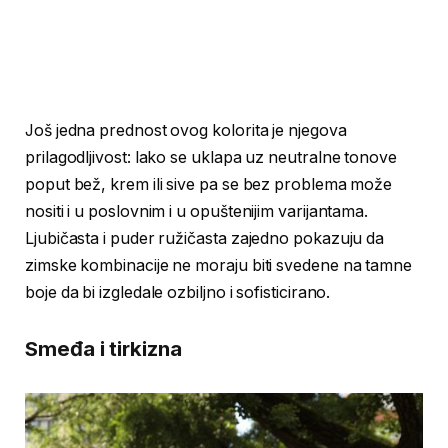
Još jedna prednost ovog kolorita je njegova
prilagodljivost: lako se uklapa uz neutralne tonove
poput bež, krem ili sive pa se bez problema može
nositi i u poslovnim i u opuštenijim varijantama.
Ljubičasta i puder ružičasta zajedno pokazuju da
zimske kombinacije ne moraju biti svedene na tamne
boje da bi izgledale ozbiljno i sofisticirano.
Smeđa i tirkizna