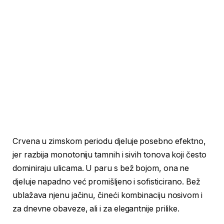
Crvena u zimskom periodu djeluje posebno efektno,
jer razbija monotoniju tamnih i sivih tonova koji često
dominiraju ulicama. U paru s bež bojom, ona ne
djeluje napadno već promišljeno i sofisticirano. Bež
ublažava njenu jačinu, čineći kombinaciju nosivom i
za dnevne obaveze, ali i za elegantnije prilike.