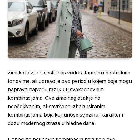
Zimska sezona često nas vodi ka tamnim i neutralnim
tonovima, ali upravo je ovo period u kojem boje mogu
napraviti najveću razliku u svakodnevnim
kombinacijama. Ove zime naglasak je na
neočekivanim, ali savršeno izbalansiranim
kombinacijama boja koji unose svježinu, karakter i
dozu modernog izraza u hladne dane.
Donosimo pet novih kombinacija boja koje ove