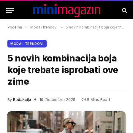
Početna
»
Moda i trendovi
»
5 novih kombinacija boja koje trebate isprobati ove zime
MODA I TRENDOVI
5 novih kombinacija boja
koje trebate isprobati ove
zime
By
Redakcija
19. Decembra 2025.
5 Mins Read