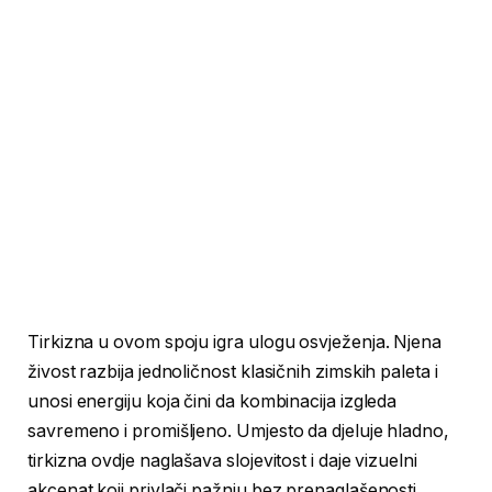
Tirkizna u ovom spoju igra ulogu osvježenja. Njena
živost razbija jednoličnost klasičnih zimskih paleta i
unosi energiju koja čini da kombinacija izgleda
savremeno i promišljeno. Umjesto da djeluje hladno,
tirkizna ovdje naglašava slojevitost i daje vizuelni
akcenat koji privlači pažnju bez prenaglašenosti.