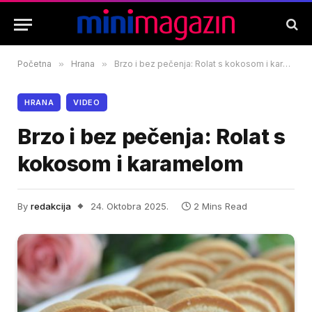
Početna
»
Hrana
»
Brzo i bez pečenja: Rolat s kokosom i karamelom
HRANA
VIDEO
Brzo i bez pečenja: Rolat s
kokosom i karamelom
By
redakcija
24. Oktobra 2025.
2 Mins Read