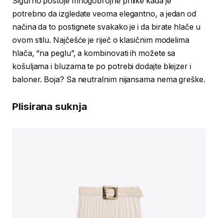
Sigurno postoje mnogobrojne prilike kada je
potrebno da izgledate veoma elegantno, a jedan od
načina da to postignete svakako je i da birate hlače u
ovom stilu. Najčešće je riječ o klasičnim modelima
hlača, “na peglu”, a kombinovati ih možete sa
košuljama i bluzama te po potrebi dodajte blejzer i
baloner. Boja? Sa neutralnim nijansama nema greške.
Plisirana suknja