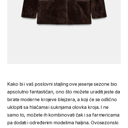
Kako bi i vaš poslovni stajling ove jesenje sezone bio
apsolutno fantastičan, ono što možete uraditi jeste da
birate moderne krojeve blejzera, a koji će se odlično
uklopiti sa hlačama i suknjama olovka kroja. I ne
samo to, možete ih kombinovati čak i sa farmericama
pa dodati i određenim modelima haljina. Ovosezonski