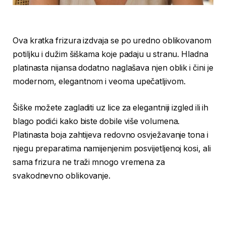
Ova kratka frizura izdvaja se po uredno oblikovanom
potiljku i dužim šiškama koje padaju u stranu. Hladna
platinasta nijansa dodatno naglašava njen oblik i čini je
modernom, elegantnom i veoma upečatljivom.
Šiške možete zagladiti uz lice za elegantniji izgled ili ih
blago podići kako biste dobile više volumena.
Platinasta boja zahtijeva redovno osvježavanje tona i
njegu preparatima namijenjenim posvijetljenoj kosi, ali
sama frizura ne traži mnogo vremena za
svakodnevno oblikovanje.