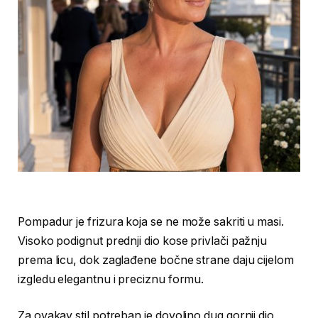
Pompadur je frizura koja se ne može sakriti u masi.
Visoko podignut prednji dio kose privlači pažnju
prema licu, dok zaglađene bočne strane daju cijelom
izgledu elegantnu i preciznu formu.
Za ovakav stil potreban je dovoljno dug gornji dio