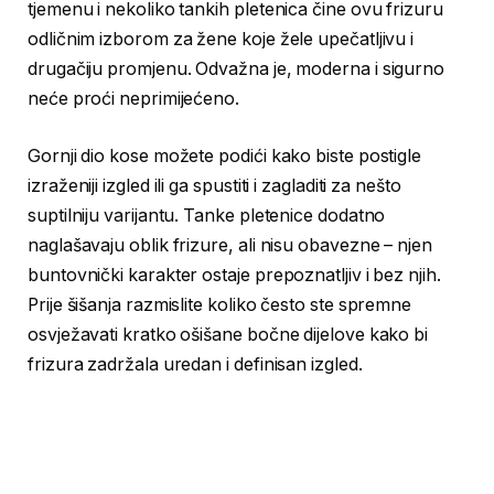
tjemenu i nekoliko tankih pletenica čine ovu frizuru
odličnim izborom za žene koje žele upečatljivu i
drugačiju promjenu. Odvažna je, moderna i sigurno
neće proći neprimijećeno.
Gornji dio kose možete podići kako biste postigle
izraženiji izgled ili ga spustiti i zagladiti za nešto
suptilniju varijantu. Tanke pletenice dodatno
naglašavaju oblik frizure, ali nisu obavezne – njen
buntovnički karakter ostaje prepoznatljiv i bez njih.
Prije šišanja razmislite koliko često ste spremne
osvježavati kratko ošišane bočne dijelove kako bi
frizura zadržala uredan i definisan izgled.