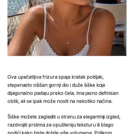
Ova upečatljiva frizura spaja kratak potiljak,
stepenasto ošišan gornji dio i duže šiške koje
dijagonalno padaju preko čela. Ima jasno definisan
oblik, ali se ipak može nositi na nekoliko načina.
Šiške možete zagladiti u stranu za elegantniji izgled,
razdvojiti prstima za opušteniju teksturu ili blago
podići kako biste dobile više volumena. Prilikom