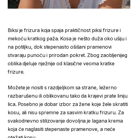
Biksi je frizura koja spaja praktičnost piksi frizure i
mekoću kratkog paža. Kosa je nešto duža oko ušiju i
na potiljku, dok stepenasto ošišani pramenovi
stvaraju punoću i prirodan pokret. Zbog zaobljenijeg
oblika djeluje nježnije od klasične veoma kratke
frizure.
Možete je nositi s razdjeljkom sa strane, ležerno
razbarušenu ili oblikovanu tako da krajevi prate liniju
lica. Posebno je dobar izbor za žene koje žele skratiti
kosu, ali nisu spremne za sasvim kratku frizuru. Za
svakodnevno stilizovanje dovoljna je lagana krema
koja će naglasiti stepenaste pramenove, a neće
otežati kosu.