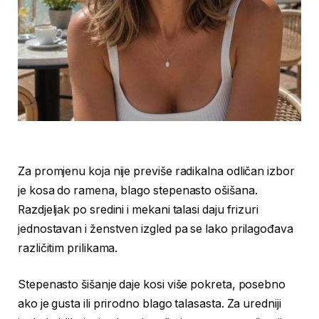
Za promjenu koja nije previše radikalna odličan izbor
je kosa do ramena, blago stepenasto ošišana.
Razdjeljak po sredini i mekani talasi daju frizuri
jednostavan i ženstven izgled pa se lako prilagođava
različitim prilikama.
Stepenasto šišanje daje kosi više pokreta, posebno
ako je gusta ili prirodno blago talasasta. Za uredniji