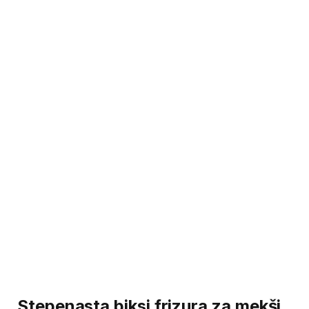
Stepenasta biksi frizura za mekši