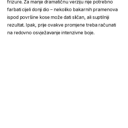
frizure. Za manje dramatičnu verziju nije potrebno
farbati cijeli donji dio – nekoliko bakarnih pramenova
ispod površine kose može dati sličan, ali suptilniji
rezultat. Ipak, prije ovakve promjene treba računati
na redovno osvježavanje intenzivne boje.