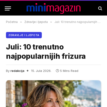
Početna
»
Zdravlje i ljepota
»
Juli: 10 trenutno najpopularnijih frizura
ZDRAVLJE I LJEPOTA
Juli: 10 trenutno
najpopularnijih frizura
By
redakcija
15. Jula 2026.
5 Mins Read