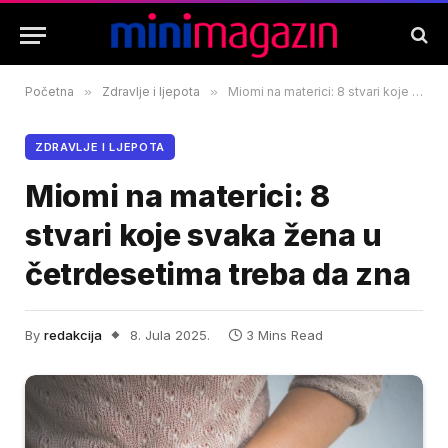
Početna
»
Zdravlje i ljepota
»
Miomi na materici: 8 stvari koje svaka žena u četrdesetima treba da zna
ZDRAVLJE I LJEPOTA
Miomi na materici: 8
stvari koje svaka žena u
četrdesetima treba da zna
By
redakcija
8. Jula 2025.
3 Mins Read