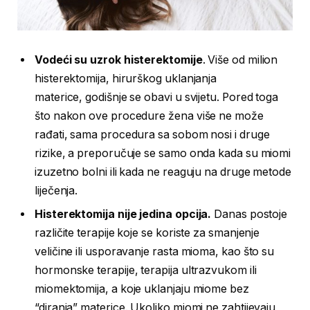
Vodeći su uzrok histerektomije
. Više od milion
histerektomija, hirurškog uklanjanja
materice, godišnje se obavi u svijetu. Pored toga
što nakon ove procedure žena više ne može
rađati, sama procedura sa sobom nosi i druge
rizike, a preporučuje se samo onda kada su miomi
izuzetno bolni ili kada ne reaguju na druge metode
liječenja.
Histerektomija nije jedina opcija.
Danas postoje
različite terapije koje se koriste za smanjenje
veličine ili usporavanje rasta mioma, kao što su
hormonske terapije, terapija ultrazvukom ili
miomektomija, a koje uklanjaju miome bez
“diranja” materice. Ukoliko miomi ne zahtijevaju