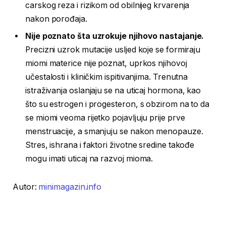
carskog reza i rizikom od obilnijeg krvarenja
nakon porođaja.
Nije poznato šta uzrokuje njihovo nastajanje.
Precizni uzrok mutacije usljed koje se formiraju
miomi materice nije poznat, uprkos njihovoj
učestalosti i kliničkim ispitivanjima. Trenutna
istraživanja oslanjaju se na uticaj hormona, kao
što su estrogen i progesteron, s obzirom na to da
se miomi veoma rijetko pojavljuju prije prve
menstruacije, a smanjuju se nakon menopauze.
Stres, ishrana i faktori životne sredine takođe
mogu imati uticaj na razvoj mioma.
Autor:
minimagazin.info