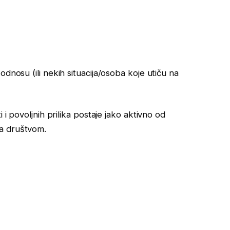
dnosu (ili nekih situacija/osoba koje utiču na
 i povoljnih prilika postaje jako aktivno od
a društvom.