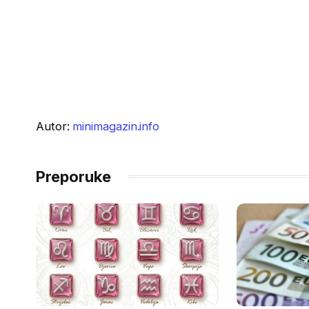
Autor:
minimagazin.info
Preporuke