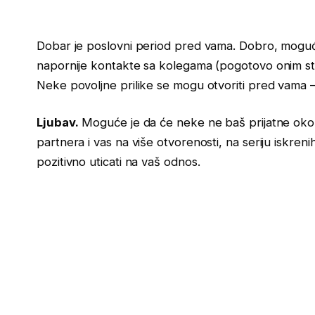
Dobar je poslovni period pred vama. Dobro, moguće 
napornije kontakte sa kolegama (pogotovo onim starijim
Neke povoljne prilike se mogu otvoriti pred vama – 
Ljubav.
Moguće je da će neke ne baš prijatne okolnos
partnera i vas na više otvorenosti, na seriju iskren
pozitivno uticati na vaš odnos.