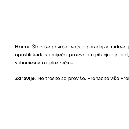
Hrana.
Što više povrća i voća – paradajza, mrkve, 
opustiti kada su mliječni proizvodi u pitanju – jogurt,
suhomesnato i jake začine.
Zdravlje.
Ne trošite se previše. Pronađite više vr