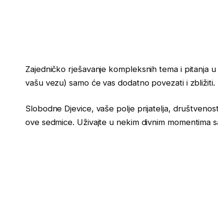
Zajedničko rješavanje kompleksnih tema i pitanja u o
vašu vezu) samo će vas dodatno povezati i zbližiti.
Slobodne Djevice, vaše polje prijatelja, društvenosti
ove sedmice. Uživajte u nekim divnim momentima s