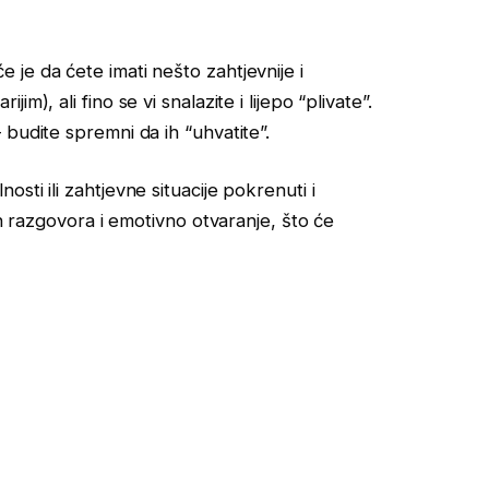
je da ćete imati nešto zahtjevnije i
), ali fino se vi snalazite i lijepo “plivate”.
budite spremni da ih “uhvatite”.
ti ili zahtjevne situacije pokrenuti i
ih razgovora i emotivno otvaranje, što će