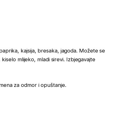
paprika, kajsija, bresaka, jagoda. Možete se
 kiselo mlijeko, mladi sirevi. Izbjegavajte
emena za odmor i opuštanje.