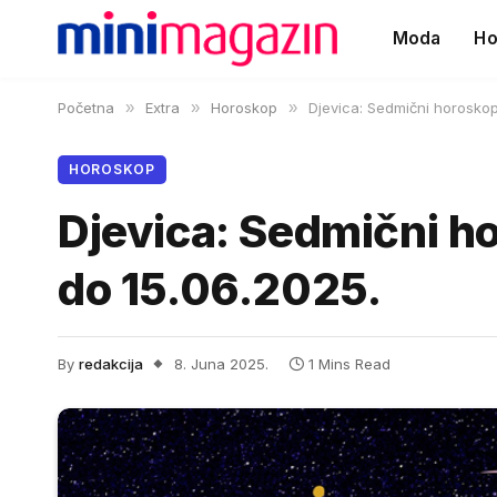
Moda
Ho
Početna
»
Extra
»
Horoskop
»
Djevica: Sedmični horoskop
HOROSKOP
Djevica: Sedmični h
do 15.06.2025.
By
redakcija
8. Juna 2025.
1 Mins Read