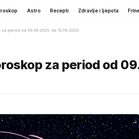
roskop
Astro
Recepti
Zdravlje i ljepota
Fitn
 za period od 09.06.2025. do 15.06.2025.
oroskop za period od 0