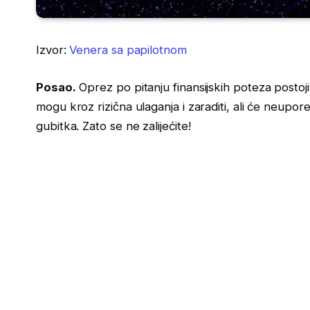
Izvor:
Venera sa papilotnom
Posao.
Oprez po pitanju finansijskih poteza postoji
mogu kroz rizična ulaganja i zaraditi, ali će neupored
gubitka. Zato se ne zalijećite!