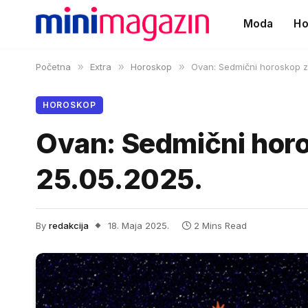
Moda
Ho
Početna
»
Extra
»
Horoskop
»
Ovan: Sedmični horoskop z
HOROSKOP
Ovan: Sedmični horo
25.05.2025.
By
redakcija
18. Maja 2025.
2 Mins Read