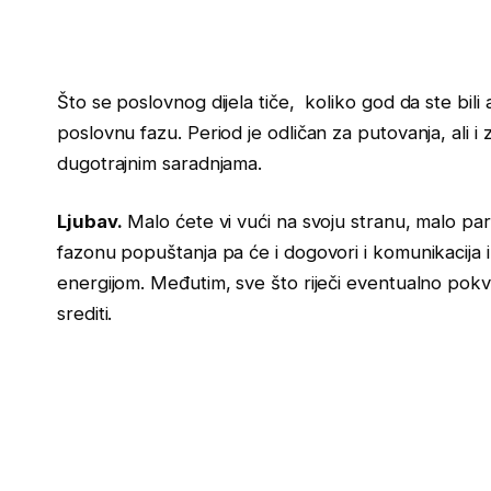
Što se poslovnog dijela tiče, koliko god da ste bili 
poslovnu fazu. Period je odličan za putovanja, ali 
dugotrajnim saradnjama.
Ljubav.
Malo ćete vi vući na svoju stranu, malo par
fazonu popuštanja pa će i dogovori i komunikacija
energijom. Međutim, sve što riječi eventualno pokvar
srediti.