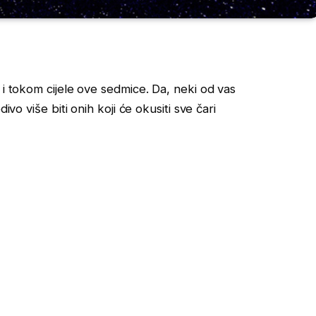
 i tokom cijele ove sedmice. Da, neki od vas
ivo više biti onih koji će okusiti sve čari