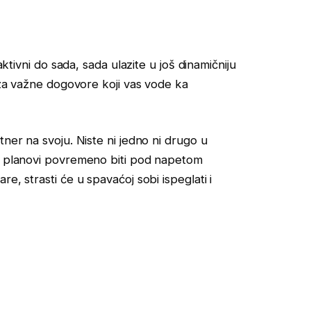
aktivni do sada, sada ulazite u još dinamičniju
i za važne dogovore koji vas vode ka
tner na svoju. Niste ni jedno ni drugo u
 i planovi povremeno biti pod napetom
e, strasti će u spavaćoj sobi ispeglati i