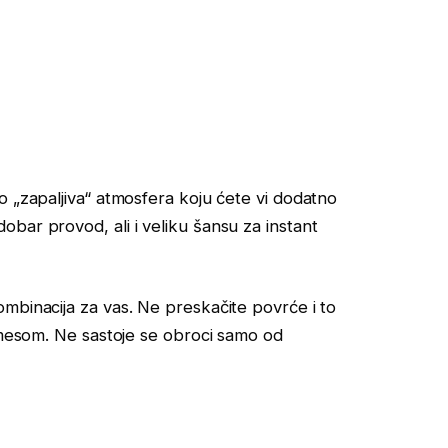
o „zapaljiva“ atmosfera koju ćete vi dodatno
bar provod, ali i veliku šansu za instant
mbinacija za vas. Ne preskačite povrće i to
a mesom. Ne sastoje se obroci samo od