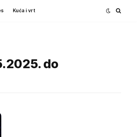
es
Kuća i vrt
5.2025. do