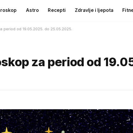
roskop
Astro
Recepti
Zdravlje i ljepota
Fitn
a period od 19.05.2025. do 25.05.2025.
skop za period od 19.0