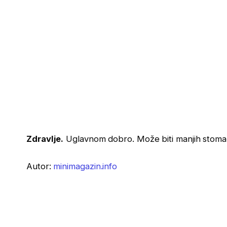
Zdravlje.
Uglavnom dobro. Može biti manjih stomačn
Autor:
minimagazin.info