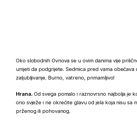
Oko slobodnih Ovnova se u ovim danima vije priličn
umjeti da podgrijete. Sedmica pred vama obećava do
zaljubljivanje. Burno, vatreno, primamljivo!
Hrana.
Od svega pomalo i raznovrsno najbolja je ko
ono svježe i ne okrećite glavu od jela koja nisu s
prženog ili pohovanog.