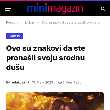
Početna
»
Ljubav
»
Ovo su znakovi da ste pronašli svoju srodnu dušu
LJUBAV
Ovo su znakovi da ste
pronašli svoju srodnu
dušu
By
redakcija
15. Maja 2025.
2 Mins Read