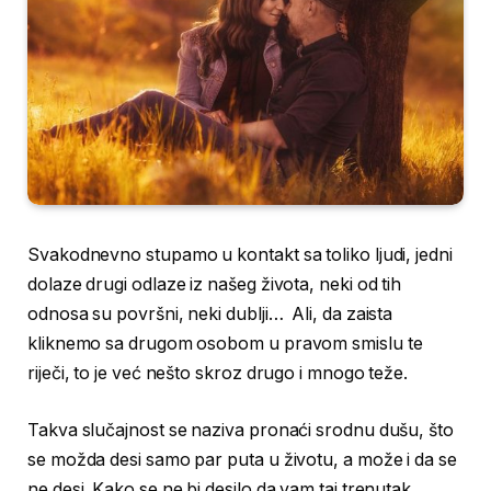
Svakodnevno stupamo u kontakt sa toliko ljudi, jedni
dolaze drugi odlaze iz našeg života, neki od tih
odnosa su površni, neki dublji… Ali, da zaista
kliknemo sa drugom osobom u pravom smislu te
riječi, to je već nešto skroz drugo i mnogo teže.
Takva slučajnost se naziva pronaći srodnu dušu, što
se možda desi samo par puta u životu, a može i da se
ne desi. Kako se ne bi desilo da vam taj trenutak