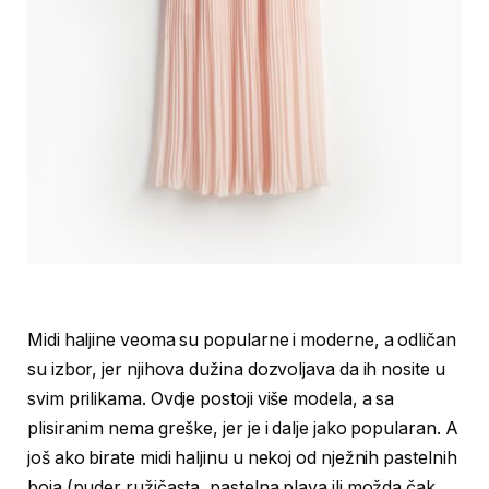
Midi haljine veoma su popularne i moderne, a odličan
su izbor, jer njihova dužina dozvoljava da ih nosite u
svim prilikama. Ovdje postoji više modela, a sa
plisiranim nema greške, jer je i dalje jako popularan. A
još ako birate midi haljinu u nekoj od nježnih pastelnih
boja (puder ružičasta, pastelna plava ili možda čak