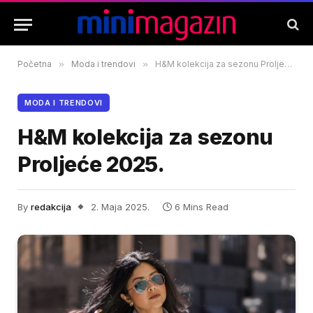
Početna
»
Moda i trendovi
»
H&M kolekcija za sezonu Proljeće 2025.
MODA I TRENDOVI
H&M kolekcija za sezonu
Proljeće 2025.
By
redakcija
2. Maja 2025.
6 Mins Read