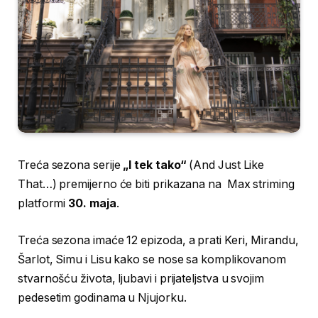
Treća sezona serije
„I tek tako“
(And Just Like
That…) premijerno će biti prikazana na Max striming
platformi
30. maja
.
Treća sezona imaće 12 epizoda, a prati Keri, Mirandu,
Šarlot, Simu i Lisu kako se nose sa komplikovanom
stvarnošću života, ljubavi i prijateljstva u svojim
pedesetim godinama u Njujorku.