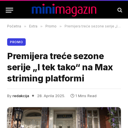
Početna
»
Extra
»
Promo
»
Premijera treće sezone serije „I tek tako“ na Max striming platformi
PROMO
Premijera treće sezone
serije „I tek tako“ na Max
striming platformi
By
redakcija
28. Aprila 2025.
1 Mins Read