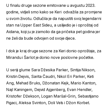
U finalu druge sezone emitovane u avgustu 2023.
godine, vidjeli smo kako se Keri odvažila za promjene
u svom životu. Odlučila je da napustiti svoj legendarni
stan na Upper East Sideu, a uslijedio je i oproštaj od
Aidana, koji ju je zamolio da ga pričeka pet godina jer
ne želi da bude odvojen od svoje djece.
I dok je kraj druge sezone za Keri donio oproštaje, za
Mirandu i Šarlot je donio nove poslovne početke.
U seriji glume Sara Džesika Parker, Sintija Nikson,
Kristin Dejvis, Sarita Čaudri, Nikol Eri Parker, Keti
Ang, Mehad Bruks, Džonatan Kejk, Mario Kanton,
Najl Kaningem, Dejvid Ajgenberg, Evan Hendler,
Kristofer Džekson, Logan Maršal-Grin, Sebastijano
Pigaci, Aleksa Svinton, Doli Vels i Džon Korbet.