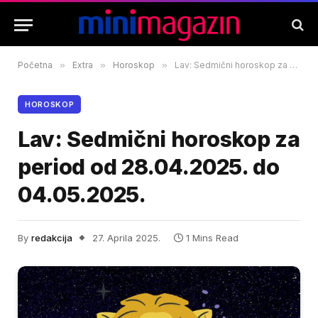
Početna
»
Extra
»
Horoskop
»
Lav: Sedmični horoskop za period od 28.04.2025. do 04.05.2025.
HOROSKOP
Lav: Sedmični horoskop za
period od 28.04.2025. do
04.05.2025.
By
redakcija
27. Aprila 2025.
1 Mins Read