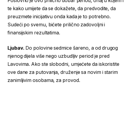
Poslovno je ovo prilično dobar period, onaj u kojem i
te kako umijete da se dokažete, da predvodite, da
preuzmete inicijativu onda kada je to potrebno.
Sudeći po svemu, bićete prilično zadovoljni i
finansijskim rezultatima.
Ljubav.
Do polovine sedmice šareno, a od drugog
njenog dijela više nego uzbudljiv period je pred
Lavovima. Ako ste slobodni, umjećete da iskoristite
ove dane za putovanja, druženje sa novim i starim
zanimljivim osobama, za provod.