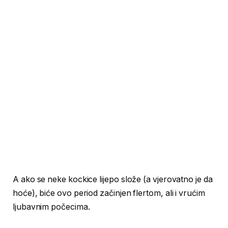
A ako se neke kockice lijepo slože (a vjerovatno je da
hoće), biće ovo period začinjen flertom, ali i vrućim
ljubavnim počecima.