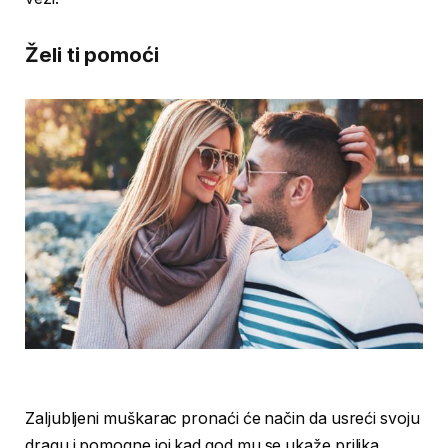
Želi ti pomoći
Zaljubljeni muškarac pronaći će način da usreći svoju
dragu i pomogne joj kad god mu se ukaže prilika.