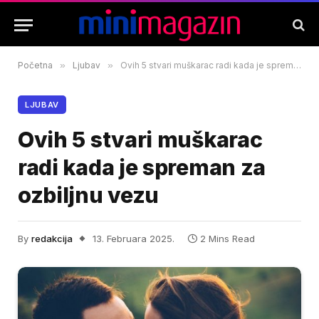
Početna
»
Ljubav
»
Ovih 5 stvari muškarac radi kada je spreman za ozbiljnu vezu
LJUBAV
Ovih 5 stvari muškarac
radi kada je spreman za
ozbiljnu vezu
By
redakcija
13. Februara 2025.
2 Mins Read