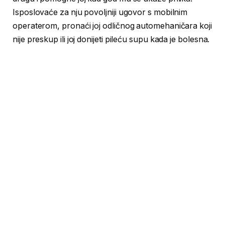
Isposlovaće za nju povoljniji ugovor s mobilnim
operaterom, pronaći joj odličnog automehaničara koji
nije preskup ili joj donijeti pileću supu kada je bolesna.