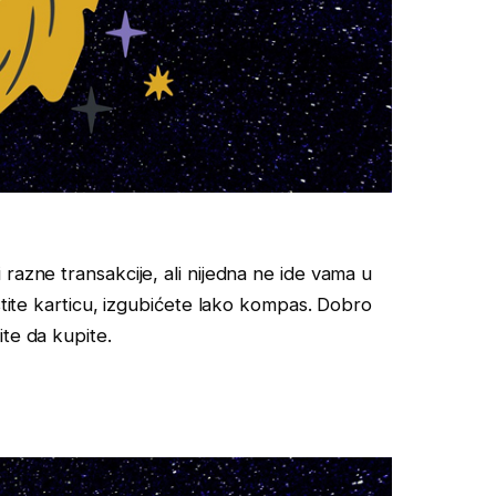
razne transakcije, ali nijedna ne ide vama u
istite karticu, izgubićete lako kompas. Dobro
te da kupite.