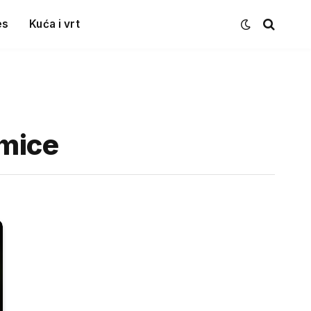
es
Kuća i vrt
dmice