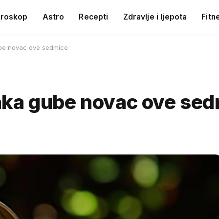
roskop
Astro
Recepti
Zdravlje i ljepota
Fitn
be novac ove sedmice
aka gube novac ove se