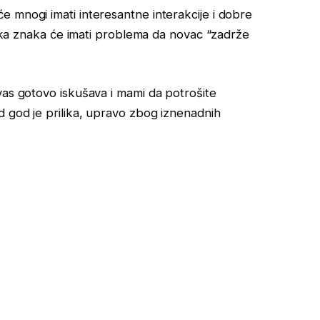
 mnogi imati interesantne interakcije i dobre
opska znaka će imati problema da novac “zadrže
vas gotovo iskušava i mami da potrošite
d god je prilika, upravo zbog iznenadnih