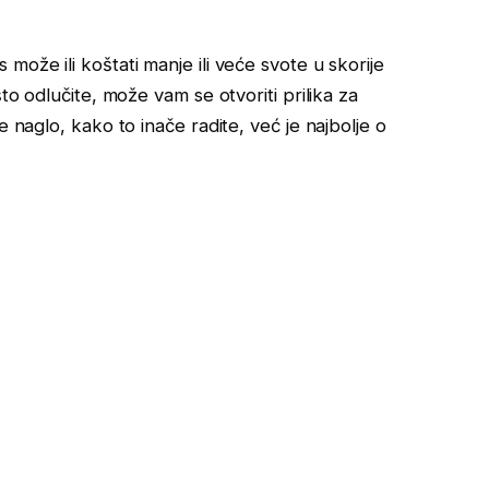
može ili koštati manje ili veće svote u skorije
to odlučite, može vam se otvoriti prilika za
e naglo, kako to inače radite, već je najbolje o