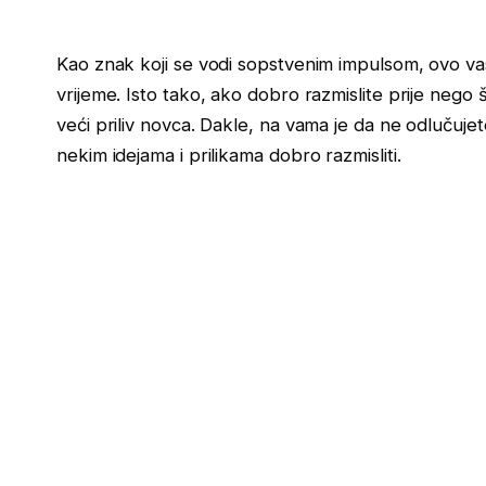
Kao znak koji se vodi sopstvenim impulsom, ovo vas 
vrijeme. Isto tako, ako dobro razmislite prije nego š
veći priliv novca. Dakle, na vama je da ne odlučujet
nekim idejama i prilikama dobro razmisliti.