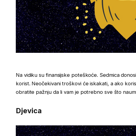
Na vidiku su finansijske poteškoće. Sedmica donosi 
korist. Neočekivani troškovi će iskakati, a ako kor
obratite pažnju da li vam je potrebno sve što naumi
Djevica