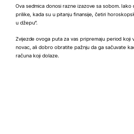
Ova sedmica donosi razne izazove sa sobom. Iako će
prilike, kada su u pitanju finansije, četiri horosk
u džepu”.
Zvijezde ovoga puta za vas pripremaju period koji 
novac, ali dobro obratite pažnju da ga sačuvate ka
računa koji dolaze.