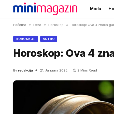
Moda
Ho
Početna
»
Extra
»
Horoskop
»
Horoskop: Ova 4 znaka gu
HOROSKOP
ASTRO
Horoskop: Ova 4 zn
By
redakcija
21. Januara 2025.
2 Mins Read