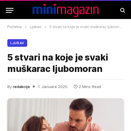
Početna
»
Ljubav
»
5 stvari na koje je svaki muškarac ljubomoran
LJUBAV
5 stvari na koje je svaki
muškarac ljubomoran
By
redakcija
1. Januara 2025.
2 Mins Read