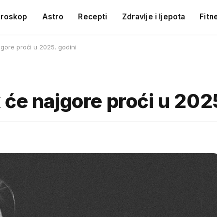
roskop
Astro
Recepti
Zdravlje i ljepota
Fitn
gore proći u 2025. godini
će najgore proći u 2025