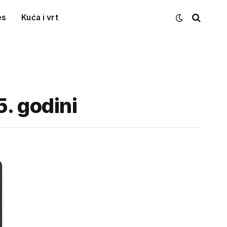
es
Kuća i vrt
. godini