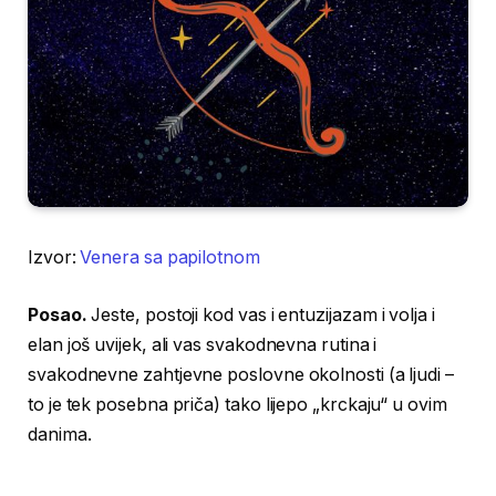
Izvor:
Venera sa papilotnom
Posao.
Jeste, postoji kod vas i entuzijazam i volja i
elan još uvijek, ali vas svakodnevna rutina i
svakodnevne zahtjevne poslovne okolnosti (a ljudi –
to je tek posebna priča) tako lijepo „krckaju“ u ovim
danima.