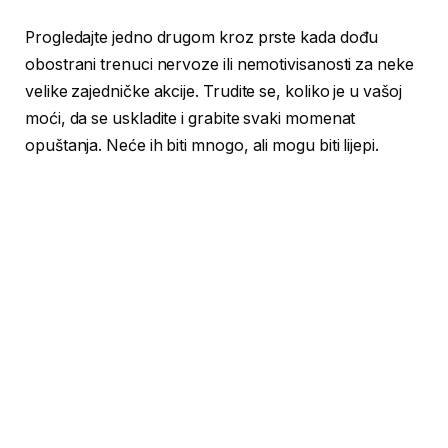
Progledajte jedno drugom kroz prste kada dođu
obostrani trenuci nervoze ili nemotivisanosti za neke
velike zajedničke akcije. Trudite se, koliko je u vašoj
moći, da se uskladite i grabite svaki momenat
opuštanja. Neće ih biti mnogo, ali mogu biti lijepi.