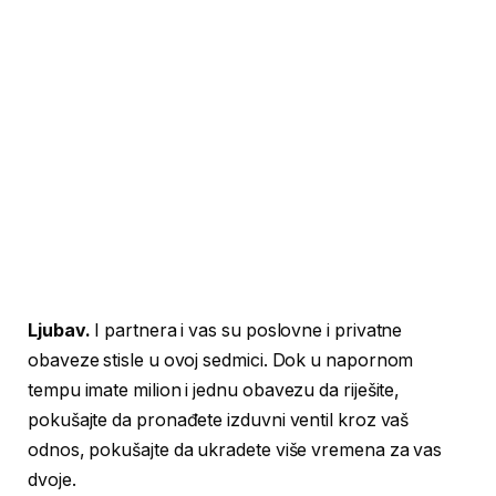
Ljubav.
I partnera i vas su poslovne i privatne
obaveze stisle u ovoj sedmici. Dok u napornom
tempu imate milion i jednu obavezu da riješite,
pokušajte da pronađete izduvni ventil kroz vaš
odnos, pokušajte da ukradete više vremena za vas
dvoje.