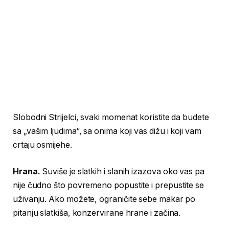
Slobodni Strijelci, svaki momenat koristite da budete
sa „vašim ljudima“, sa onima koji vas dižu i koji vam
crtaju osmijehe.
Hrana.
Suviše je slatkih i slanih izazova oko vas pa
nije čudno što povremeno popustite i prepustite se
uživanju. Ako možete, ograničite sebe makar po
pitanju slatkiša, konzervirane hrane i začina.