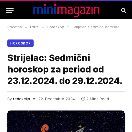
Početna
»
Extra
»
Horoskop
»
Strijelac: Sedmični horoskop za period od 23.12.2024. do 29.12.2024.
HOROSKOP
Strijelac: Sedmični
horoskop za period od
23.12.2024. do 29.12.2024.
By
redakcija
22. Decembra 2024.
2 Mins Read