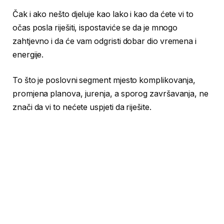
Čak i ako nešto djeluje kao lako i kao da ćete vi to
očas posla riješiti, ispostaviće se da je mnogo
zahtjevno i da će vam odgristi dobar dio vremena i
energije.
To što je poslovni segment mjesto komplikovanja,
promjena planova, jurenja, a sporog završavanja, ne
znači da vi to nećete uspjeti da riješite.