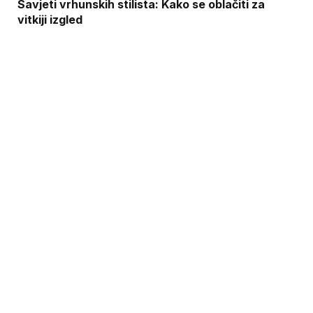
Savjeti vrhunskih stilista: Kako se oblačiti za
vitkiji izgled