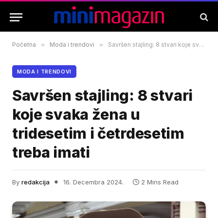
Početna
»
Moda i trendovi
»
Savršen stajling: 8 stvari koje svaka žena u tridesetim i četrdesetim treba imati
MODA I TRENDOVI
Savršen stajling: 8 stvari
koje svaka žena u
tridesetim i četrdesetim
treba imati
By
redakcija
16. Decembra 2024.
2 Mins Read