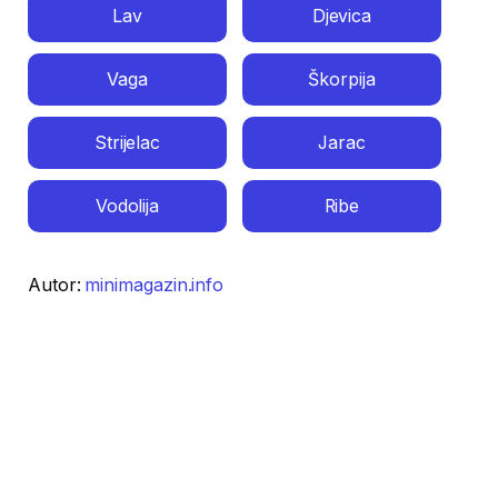
Lav
Djevica
Vaga
Škorpija
Strijelac
Jarac
Vodolija
Ribe
Autor:
minimagazin.info