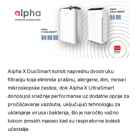
Alpha X DuoSmart koristi naprednu dvostruku
filtraciju koja eliminiše prašinu, alergene, dim, mirise i
mikroskopske čestice, dok Alpha X UltraSmart
donosi još snažnije performanse uz dodatne opcije za
pročišćavanje vazduha, uključujući tehnologiju za
uklanjanje virusa i bakterija, što je naročito važno
tokom zimskih mjeseci kad su respiratorne bolesti
učestalije.