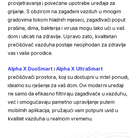
provjetravanja i povećane upotrebe uređaja za
grijanje. S obzirom na zagađeni vazduh u mnogim
gradovima tokom hladnih mjeseci, zagađivači poput
prašine, dima, bakterija i virusa mogu lako ući u vaš
dom i uticati na zdravlje. Upravo zato, kvalitetan
prečišćivač vazduha postaje neophodan za zdravlje
vas i vaše porodice.
Alpha X DuoSmart
i
Alpha X UltraSmart
prečišćivači prostora, koji su dostupni u m:tel ponudi,
idealno su rješenje za vaš dom. Ovi moderni uređaji
ne samo da efikasno filtriraju zagađivače u vazduhu,
već i omogućavaju pametno upravljanje putem
mobilnih aplikacija, pružajući vam potpuni uvid u
kvalitet vazduha u realnom vremenu.