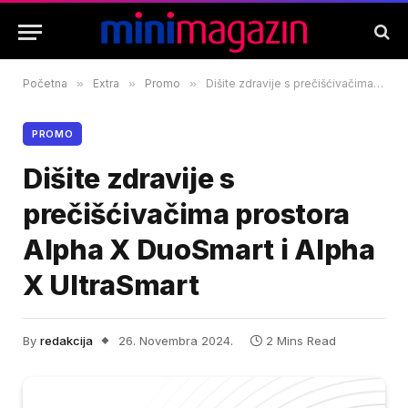
Početna
»
Extra
»
Promo
»
Dišite zdravije s prečišćivačima prostora Alpha X DuoSmart i Alpha X UltraSmart
PROMO
Dišite zdravije s
prečišćivačima prostora
Alpha X DuoSmart i Alpha
X UltraSmart
By
redakcija
26. Novembra 2024.
2 Mins Read