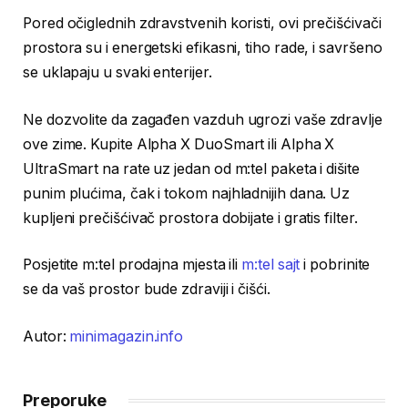
Pored očiglednih zdravstvenih koristi, ovi prečišćivači
prostora su i energetski efikasni, tiho rade, i savršeno
se uklapaju u svaki enterijer.
Ne dozvolite da zagađen vazduh ugrozi vaše zdravlje
ove zime. Kupite Alpha X DuoSmart ili Alpha X
UltraSmart na rate uz jedan od m:tel paketa i dišite
punim plućima, čak i tokom najhladnijih dana. Uz
kupljeni prečišćivač prostora dobijate i gratis filter.
Posjetite m:tel prodajna mjesta ili
m:tel sajt
i pobrinite
se da vaš prostor bude zdraviji i čišći.
Autor:
minimagazin.info
Preporuke