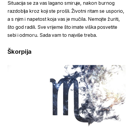
Situacija se za vas lagano smiruje, nakon burnog
razdoblja kroz koji ste prošli. Životni ritam se usporio,
a s njim i napetost koja vas je mučila. Nemojte žuriti,
što god radili. Sve vrijeme što imate viška posvetite
sebi i odmoru. Sada vam to najviše treba.
Škorpija