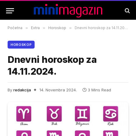
Početna
»
Extra
»
Horoskop
»
Dnevni horoskop za 14.11.2024.
HOROSKOP
Dnevni horoskop za
14.11.2024.
By
redakcija
14. Novembra 2024.
3 Mins Read