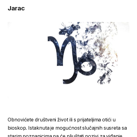
Jarac
Obnovićete društveni život ili s prijateljima otići u
bioskop. Istaknuta je mogućnost slučajnih susreta sa
starim poznanicima pa će pljuštati pozivi za viđanje.