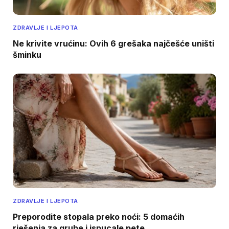
ZDRAVLJE I LJEPOTA
Ne krivite vrućinu: Ovih 6 grešaka najčešće uništi
šminku
ZDRAVLJE I LJEPOTA
Preporodite stopala preko noći: 5 domaćih
rješenja za grube i ispucale pete