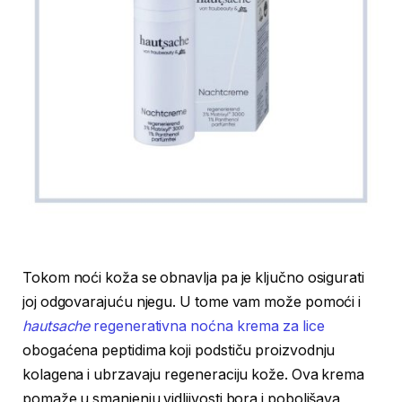
Tokom noći koža se obnavlja pa je ključno osigurati
joj odgovarajuću njegu. U tome vam može pomoći i
hautsache
regenerativna noćna krema za lice
obogaćena peptidima koji podstiču proizvodnju
kolagena i ubrzavaju regeneraciju kože. Ova krema
pomaže u smanjenju vidljivosti bora i poboljšava