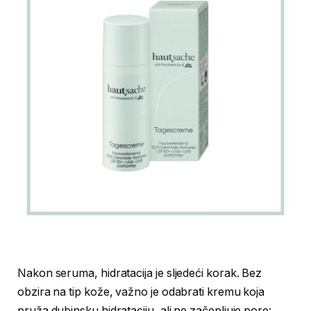
Nakon seruma, hidratacija je sljedeći korak. Bez
obzira na tip kože, važno je odabrati kremu koja
pruža dubinsku hidrataciju, ali ne začepljuje pore: