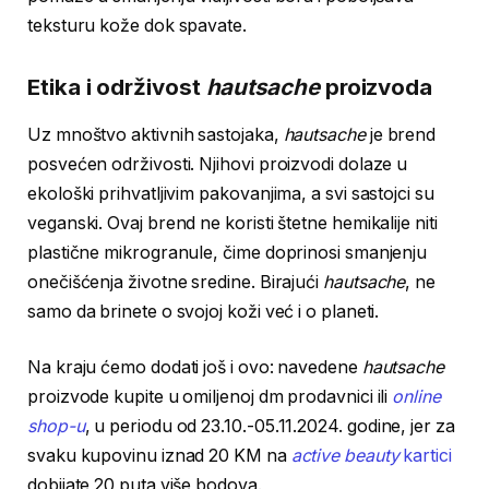
teksturu kože dok spavate.
Etika i održivost
hautsache
proizvoda
Uz mnoštvo aktivnih sastojaka,
hautsache
je brend
posvećen održivosti. Njihovi proizvodi dolaze u
ekološki prihvatljivim pakovanjima, a svi sastojci su
veganski. Ovaj brend ne koristi štetne hemikalije niti
plastične mikrogranule, čime doprinosi smanjenju
onečišćenja životne sredine. Birajući
hautsache
, ne
samo da brinete o svojoj koži već i o planeti.
Na kraju ćemo dodati još i ovo: navedene
hautsache
proizvode kupite u omiljenoj dm prodavnici ili
online
shop-u
, u periodu od 23.10.-05.11.2024. godine, jer za
svaku kupovinu iznad 20 KM na
active beauty
kartici
dobijate 20 puta više bodova.