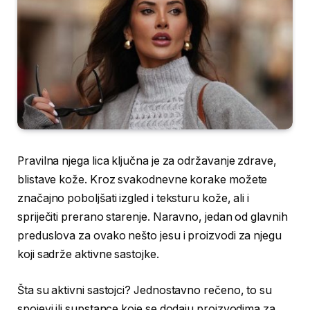
Pravilna njega lica ključna je za održavanje zdrave,
blistave kože. Kroz svakodnevne korake možete
značajno poboljšati izgled i teksturu kože, ali i
spriječiti prerano starenje. Naravno, jedan od glavnih
preduslova za ovako nešto jesu i proizvodi za njegu
koji sadrže aktivne sastojke.
Šta su aktivni sastojci? Jednostavno rečeno, to su
spojevi ili supstance koje se dodaju proizvodima za