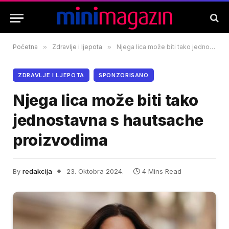
Početna
»
Zdravlje i ljepota
»
Njega lica može biti tako jednostavna s hautsache proizvodima
ZDRAVLJE I LJEPOTA
SPONZORISANO
Njega lica može biti tako
jednostavna s hautsache
proizvodima
By
redakcija
23. Oktobra 2024.
4 Mins Read