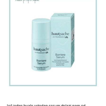
Još jedan hvale vrijedan serum dolazi nam od