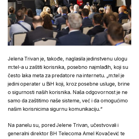
Jelena Trivan je, takođe, naglasila jedinstvenu ulogu
m:tel-a u zaštiti korisnika, posebno najmlađih, koji su
često laka meta za predatore na internetu. „m:tel je
jedini operater u BiH koji, kroz posebne usluge, brine
o sigurnosti naših korisnika. Naša odgovornost je ne
samo da zaštitimo naše sisteme, već i da omogućimo
našim korisnicima sigurnu komunikaciju.“
Na panelu su, pored Jelene Trivan, učestvovali i
generalni direktor BH Telecoma Amel Kovačević te