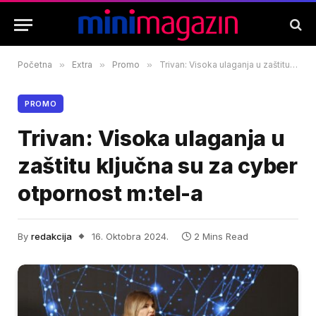
Početna
»
Extra
»
Promo
»
Trivan: Visoka ulaganja u zaštitu ključna su za cyber otpornost m:tel-a
PROMO
Trivan: Visoka ulaganja u
zaštitu ključna su za cyber
otpornost m:tel-a
By
redakcija
16. Oktobra 2024.
2 Mins Read