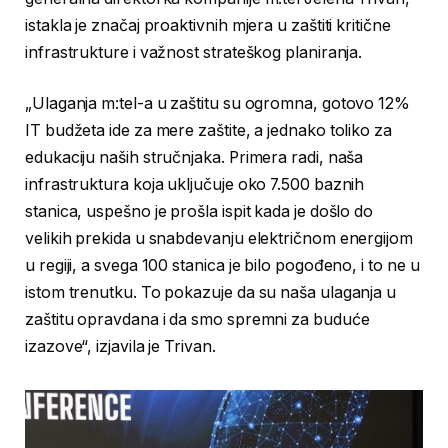
istakla je značaj proaktivnih mjera u zaštiti kritične
infrastrukture i važnost strateškog planiranja.
„Ulaganja m:tel-a u zaštitu su ogromna, gotovo 12%
IT budžeta ide za mere zaštite, a jednako toliko za
edukaciju naših stručnjaka. Primera radi, naša
infrastruktura koja uključuje oko 7.500 baznih
stanica, uspešno je prošla ispit kada je došlo do
velikih prekida u snabdevanju električnom energijom
u regiji, a svega 100 stanica je bilo pogođeno, i to ne u
istom trenutku. To pokazuje da su naša ulaganja u
zaštitu opravdana i da smo spremni za buduće
izazove“, izjavila je Trivan.