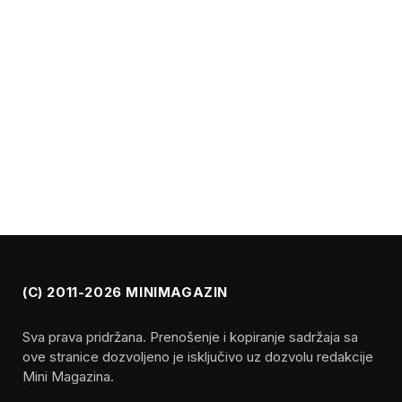
(C) 2011-2026 MINIMAGAZIN
Sva prava pridržana. Prenošenje i kopiranje sadržaja sa
ove stranice dozvoljeno je isključivo uz dozvolu redakcije
Mini Magazina.