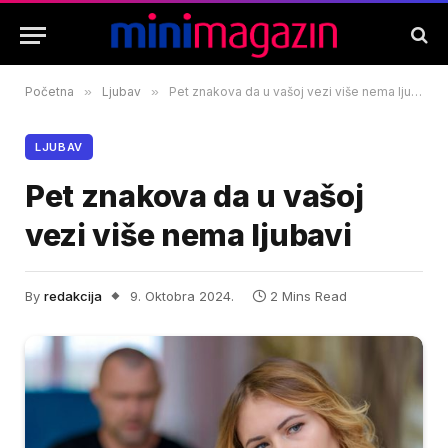
Početna
»
Ljubav
»
Pet znakova da u vašoj vezi više nema ljubavi
LJUBAV
Pet znakova da u vašoj
vezi više nema ljubavi
By
redakcija
9. Oktobra 2024.
2 Mins Read