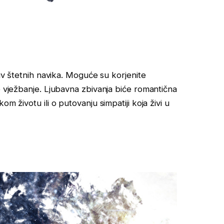
tiv štetnih navika. Moguće su korjenite
e vježbanje. Ljubavna zbivanja biće romantična
m životu ili o putovanju simpatiji koja živi u