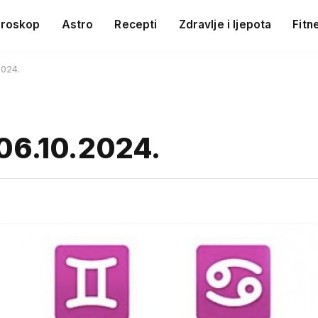
roskop
Astro
Recepti
Zdravlje i ljepota
Fitn
2024.
06.10.2024.