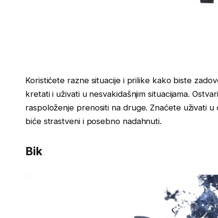
Koristićete razne situacije i prilike kako biste zadovo
kretati i uživati u nesvakidašnjim situacijama. Ostv
raspoloženje prenositi na druge. Znaćete uživati u d
biće strastveni i posebno nadahnuti.
Bik