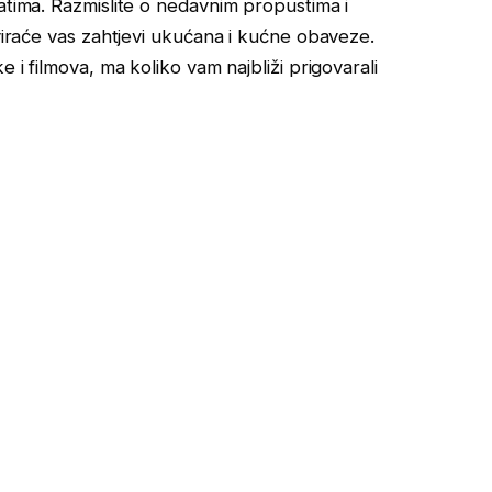
atima. Razmislite o nedavnim propustima i
rviraće vas zahtjevi ukućana i kućne obaveze.
e i filmova, ma koliko vam najbliži prigovarali