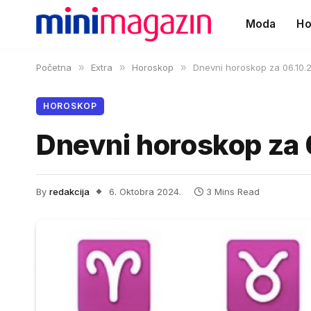
Moda
Ho
Početna
»
Extra
»
Horoskop
»
Dnevni horoskop za 06.10.
HOROSKOP
Dnevni horoskop za 
By
redakcija
6. Oktobra 2024.
3 Mins Read