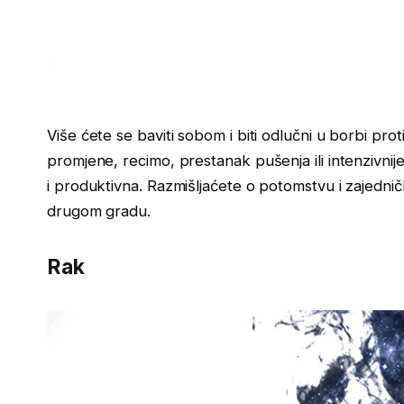
Više ćete se baviti sobom i biti odlučni u borbi pro
promjene, recimo, prestanak pušenja ili intenzivnij
i produktivna. Razmišljaćete o potomstvu i zajedničko
drugom gradu.
Rak