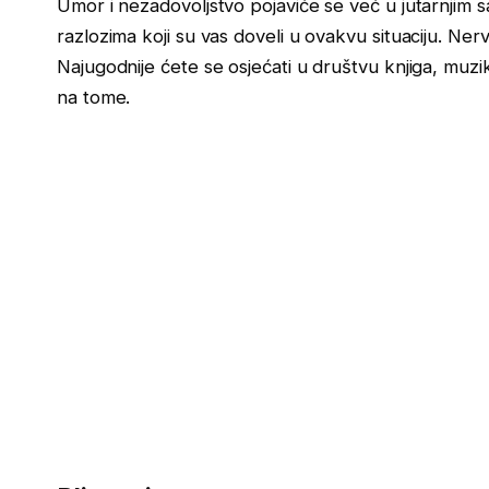
Umor i nezadovoljstvo pojaviće se već u jutarnjim s
razlozima koji su vas doveli u ovakvu situaciju. Ne
Najugodnije ćete se osjećati u društvu knjiga, muzik
na tome.