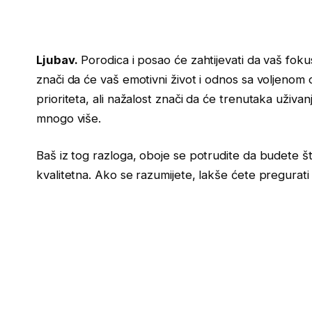
Ljubav.
Porodica i posao će zahtijevati da vaš fok
znači da će vaš emotivni život i odnos sa voljenom
prioriteta, ali nažalost znači da će trenutaka uživa
mnogo više.
Baš iz tog razloga, oboje se potrudite da budete š
kvalitetna. Ako se razumijete, lakše ćete pregurati