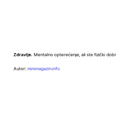
Zdravlje.
Mentalno opterećenje, ali ste fizički dobr
Autor:
minimagazin.info