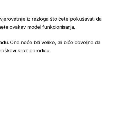
vjerovatnije iz razloga što ćete pokušavati da
nete ovakav model funkcionisanja.
du. One neće biti velike, ali biće dovoljne da
troškovi kroz porodicu.