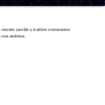
je morate završiti u kratkim vremenskim
a ove sedmice.