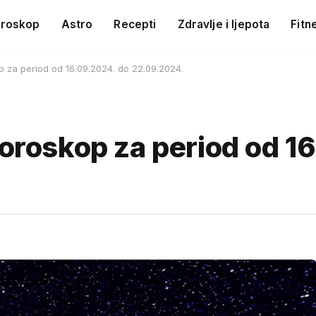
roskop
Astro
Recepti
Zdravlje i ljepota
Fitn
op za period od 16.09.2024. do 22.09.2024.
horoskop za period od 1