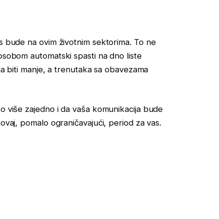
us bude na ovim životnim sektorima. To ne
 osobom automatski spasti na dno liste
nja biti manje, a trenutaka sa obavezama
to više zajedno i da vaša komunikacija bude
 ovaj, pomalo ograničavajući, period za vas.