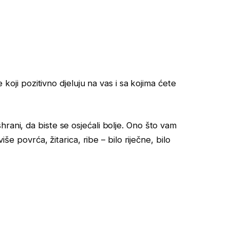
e koji pozitivno djeluju na vas i sa kojima ćete
rani, da biste se osjećali bolje. Ono što vam
iše povrća, žitarica, ribe – bilo riječne, bilo