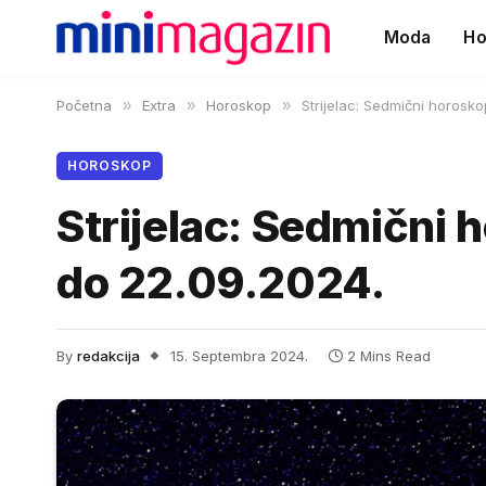
Moda
Ho
Početna
»
Extra
»
Horoskop
»
Strijelac: Sedmični horosk
HOROSKOP
Strijelac: Sedmični 
do 22.09.2024.
By
redakcija
15. Septembra 2024.
2 Mins Read