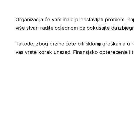
Organizacija će vam malo predstavljati problem, naj
više stvari radite odjednom pa pokušajte da izbjeg
Takođe, zbog brzine ćete biti skloniji greškama u ra
vas vrate korak unazad. Finansijsko opterećenje i 