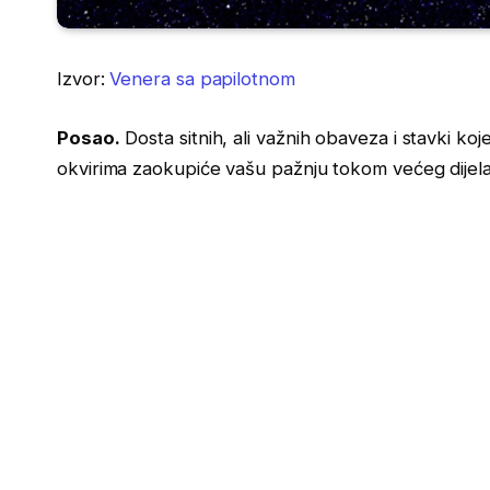
Izvor:
Venera sa papilotnom
Posao.
Dosta sitnih, ali važnih obaveza i stavki ko
okvirima zaokupiće vašu pažnju tokom većeg dijel