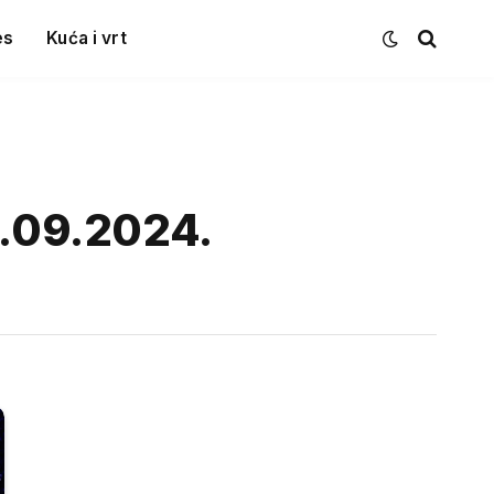
es
Kuća i vrt
6.09.2024.