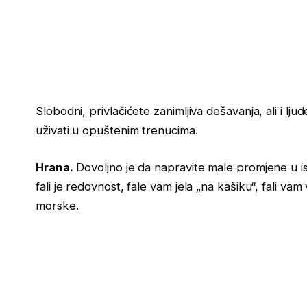
Slobodni, privlačićete zanimljiva dešavanja, ali i ljud
uživati u opuštenim trenucima.
Hrana.
Dovoljno je da napravite male promjene u ish
fali je redovnost, fale vam jela „na kašiku“, fali vam v
morske.