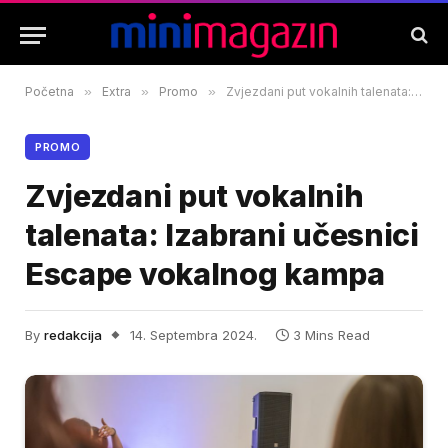
Početna
»
Extra
»
Promo
»
Zvjezdani put vokalnih talenata: Izabrani učesnici Escape vokalnog kampa
PROMO
Zvjezdani put vokalnih
talenata: Izabrani učesnici
Escape vokalnog kampa
By
redakcija
14. Septembra 2024.
3 Mins Read