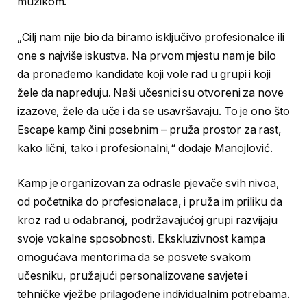
muzikom.
„Cilj nam nije bio da biramo isključivo profesionalce ili
one s najviše iskustva. Na prvom mjestu nam je bilo
da pronađemo kandidate koji vole rad u grupi i koji
žele da napreduju. Naši učesnici su otvoreni za nove
izazove, žele da uče i da se usavršavaju. To je ono što
Escape kamp čini posebnim – pruža prostor za rast,
kako lični, tako i profesionalni,“ dodaje Manojlović.
Kamp je organizovan za odrasle pjevače svih nivoa,
od početnika do profesionalaca, i pruža im priliku da
kroz rad u odabranoj, podržavajućoj grupi razvijaju
svoje vokalne sposobnosti. Ekskluzivnost kampa
omogućava mentorima da se posvete svakom
učesniku, pružajući personalizovane savjete i
tehničke vježbe prilagođene individualnim potrebama.