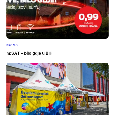
PROMO
m:SAT – bilo gdje u BiH