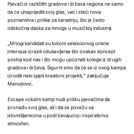
Pjevači iz različitih gradova i država regiona ne samo
da će unaprijediti svoj glas, već i steći nova
poznanstva i prilike za saradnju, što je često
odskočna daska za mnoge u muzičkoj industriji.
„Mnogi kandidati su tokom selekcionog online
intervjua izrazili oduševljenje što ovakav koncept
postoji kod nas i što mogu upoznati kolege iz drugih
gradova i država. Sigurni smo da će se iz ovog kampa
izroditi neki sjajni kreativni projekti,“ zaključuje
Manojlović.
Escape vokalni kamp nudi priliku pjevačima da
pronađu svoj glas, ali i da se povežu sa
istomišljenicima u podržavajućoj i inspirativnoj
atmosferi.