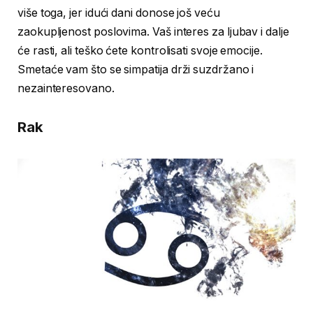
više toga, jer idući dani donose još veću
zaokupljenost poslovima. Vaš interes za ljubav i dalje
će rasti, ali teško ćete kontrolisati svoje emocije.
Smetaće vam što se simpatija drži suzdržano i
nezainteresovano.
Rak