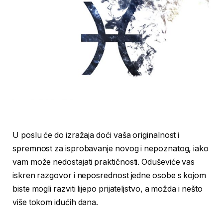
U poslu će do izražaja doći vaša originalnost i
spremnost za isprobavanje novog i nepoznatog, iako
vam može nedostajati praktičnosti. Oduševiće vas
iskren razgovor i neposrednost jedne osobe s kojom
biste mogli razviti lijepo prijateljstvo, a možda i nešto
više tokom idućih dana.