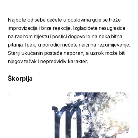
Najbolje od sebe daćete u poslovima gdje se traže
improvizacija i brze reakcije. Izgladićete nesuglasice
na radnom mjestu i postići dogovore na neka bitna
pitanja. Ipak, u porodici nećete naići na razumijevanje.
Stariji ukućanin postaće naporan, a uzrok može biti
njegov težak i nepredvidiv karakter.
Škorpija