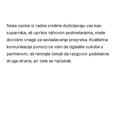
Neke osobe iz radne sredine doživljavaju vas kao
suparnika, ali uprkos njihovim podmetanjima, imate
dovoljno snage za savladavanje prepreka. Kvalitetna
komunikacija pomoći će vam da izgladite sukobe s
partnerom, ali nemojte čekati da razgovor podstakne
druga strana, jer ćete se načekati.