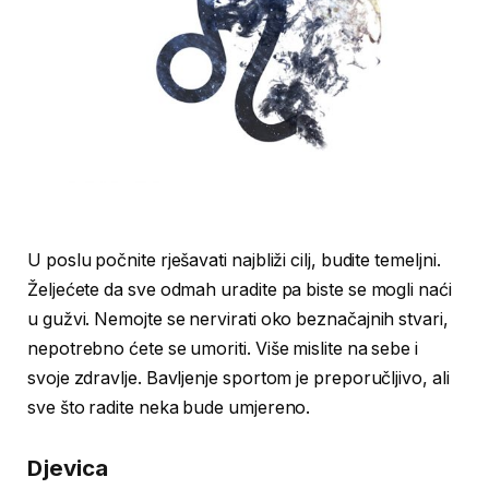
U poslu počnite rješavati najbliži cilj, budite temeljni.
Željećete da sve odmah uradite pa biste se mogli naći
u gužvi. Nemojte se nervirati oko beznačajnih stvari,
nepotrebno ćete se umoriti. Više mislite na sebe i
svoje zdravlje. Bavljenje sportom je preporučljivo, ali
sve što radite neka bude umjereno.
Djevica