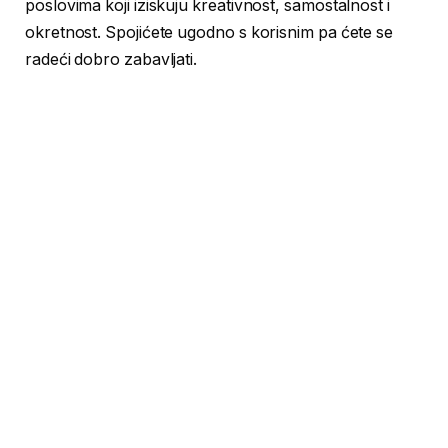
poslovima koji iziskuju kreativnost, samostalnost i
okretnost. Spojićete ugodno s korisnim pa ćete se
radeći dobro zabavljati.