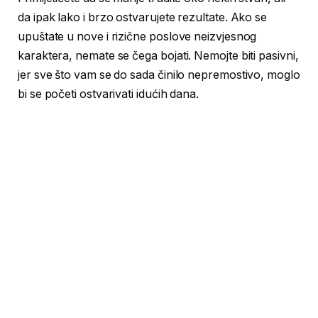
da ipak lako i brzo ostvarujete rezultate. Ako se
upuštate u nove i rizične poslove neizvjesnog
karaktera, nemate se čega bojati. Nemojte biti pasivni,
jer sve što vam se do sada činilo nepremostivo, moglo
bi se početi ostvarivati idućih dana.