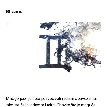
Blizanci
Mnogo pažnje ćete posvećivati radnim obavezama,
iako ste željni odmora i mira. Obavite što je moguće