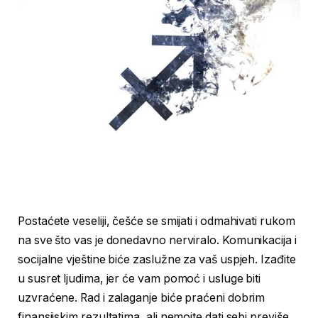
Postaćete veseliji, češće se smijati i odmahivati rukom
na sve što vas je donedavno nerviralo. Komunikacija i
socijalne vještine biće zaslužne za vaš uspjeh. Izađite
u susret ljudima, jer će vam pomoć i usluge biti
uzvraćene. Rad i zalaganje biće praćeni dobrim
finansijskim rezultatima, ali nemojte dati sebi previše