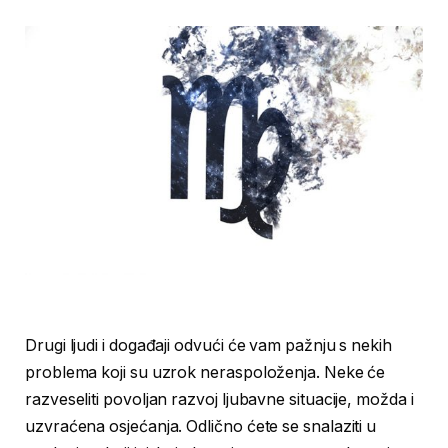
Drugi ljudi i događaji odvući će vam pažnju s nekih
problema koji su uzrok neraspoloženja. Neke će
razveseliti povoljan razvoj ljubavne situacije, možda i
uzvraćena osjećanja. Odlično ćete se snalaziti u