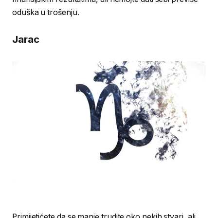
oduška u trošenju.
Jarac
Primijetićete da se manje trudite oko nekih stvari, ali