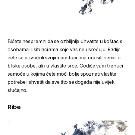
Bićete nespremni da se ozbiljnije uhvatite u koštac s
osobama ili situacijama koje vas ne usrećuju. Radije
ćete se povući ili svojim postupcima unositi nemir u
bliske osobe, ali i u vlastito srce. Godiće vam trenuci
samoće u kojima ćete moći bolje spoznati vlastite
potrebe i shvatiti da sve što se događa nije uvijek
slučajno.
Ribe