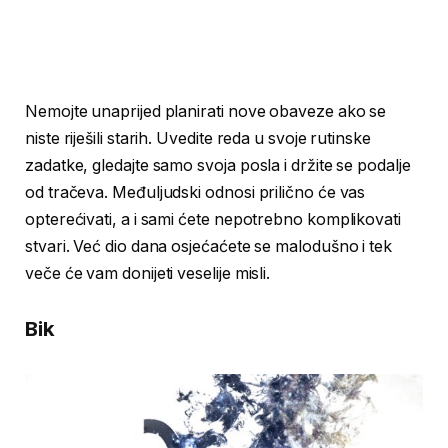
Nemojte unaprijed planirati nove obaveze ako se
niste riješili starih. Uvedite reda u svoje rutinske
zadatke, gledajte samo svoja posla i držite se podalje
od tračeva. Međuljudski odnosi prilično će vas
opterećivati, a i sami ćete nepotrebno komplikovati
stvari. Već dio dana osjećaćete se malodušno i tek
veče će vam donijeti veselije misli.
Bik