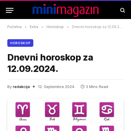
Početna
»
Extra
»
Horoskop
»
Dnevni horoskop za 12.09.2024.
HOROSKOP
Dnevni horoskop za
12.09.2024.
By
redakcija
12. Septembra 2024.
3 Mins Read