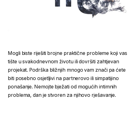
Mogli biste riješiti brojne praktične probleme koji vas
tište u svakodnevnom životu ili dovršiti zahtjevan
projekat. Podrška bližnjih mnogo vam znači pa ćete
biti posebno osjetljivi na partnerovo ili simpatijino
ponašanje. Nemojte bježati od mogućih intimnih
problema, dan je stvoren za njihovo rješavanje.