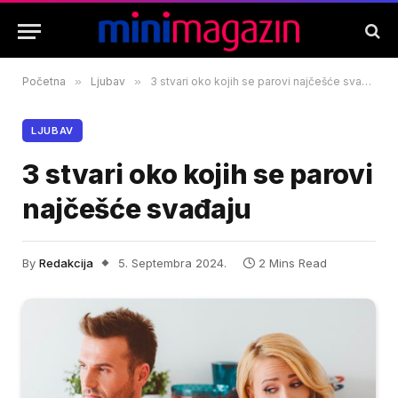
Početna
»
Ljubav
»
3 stvari oko kojih se parovi najčešće svađaju
LJUBAV
3 stvari oko kojih se parovi
najčešće svađaju
By
Redakcija
5. Septembra 2024.
2 Mins Read