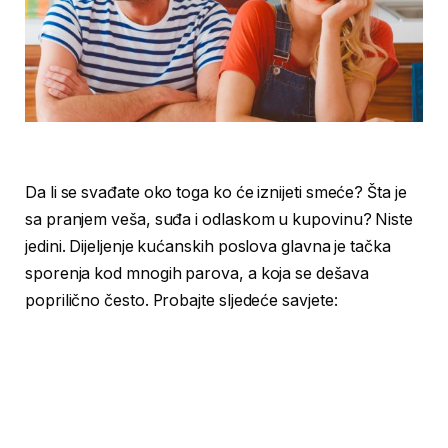
Da li se svađate oko toga ko će iznijeti smeće? Šta je
sa pranjem veša, suđa i odlaskom u kupovinu? Niste
jedini. Dijeljenje kućanskih poslova glavna je tačka
sporenja kod mnogih parova, a koja se dešava
poprilično često. Probajte sljedeće savjete: