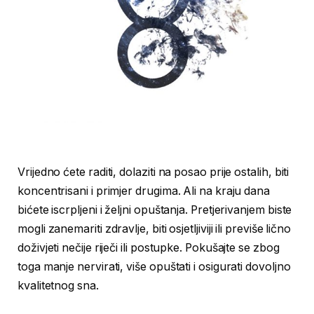
Vrijedno ćete raditi, dolaziti na posao prije ostalih, biti
koncentrisani i primjer drugima. Ali na kraju dana
bićete iscrpljeni i željni opuštanja. Pretjerivanjem biste
mogli zanemariti zdravlje, biti osjetljiviji ili previše lično
doživjeti nečije riječi ili postupke. Pokušajte se zbog
toga manje nervirati, više opuštati i osigurati dovoljno
kvalitetnog sna.