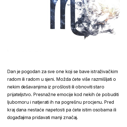
Dan je pogodan za sve one koji se bave istraživačkim
radom ili radom u sjeni. Možda ćete više razmišljati o
nekim dešavanjima iz prošlosti ili obnoviti staro
prijateljstvo. Presnažne emocije kod nekih će pobuditi
ljubomoru i natjerati ih na pogrešnu procjenu. Pred
kraj dana nestaće napetosti pa ćete istim osobama ili
događajima pridavati manji značaj.