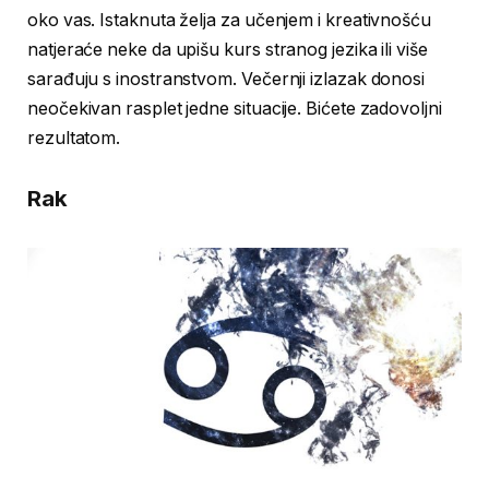
oko vas. Istaknuta želja za učenjem i kreativnošću
natjeraće neke da upišu kurs stranog jezika ili više
sarađuju s inostranstvom. Večernji izlazak donosi
neočekivan rasplet jedne situacije. Bićete zadovoljni
rezultatom.
Rak