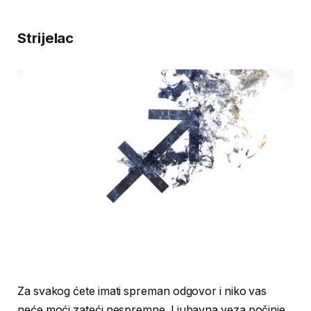
Strijelac
Za svakog ćete imati spreman odgovor i niko vas
neće moći zateći nespremne. Ljubavna veza počinje