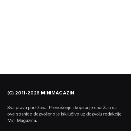
(C) 2011-2026 MINIMAGAZIN
Sva prava pridržana. Prenošenje i kopiranje sadržaja sa
ove stranice dozvoljeno je isključivo uz dozvolu redakcije
Mini Magazina.