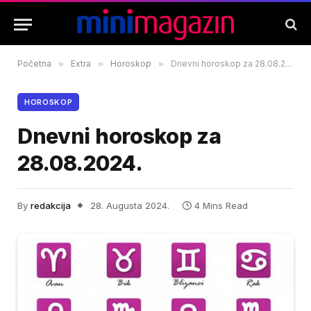
Početna
»
Extra
»
Horoskop
»
Dnevni horoskop za 28.08.2024.
HOROSKOP
Dnevni horoskop za
28.08.2024.
By
redakcija
28. Augusta 2024.
4 Mins Read