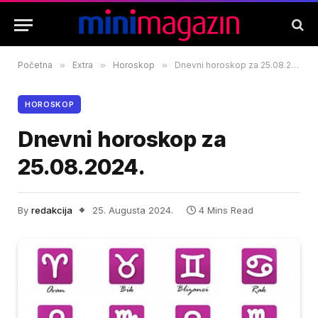
Početna
»
Extra
»
Horoskop
»
Dnevni horoskop za 25.08.2024.
HOROSKOP
Dnevni horoskop za
25.08.2024.
By
redakcija
25. Augusta 2024.
4 Mins Read