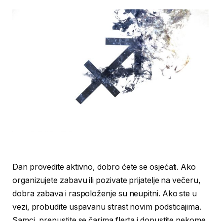
Dan provedite aktivno, dobro ćete se osjećati. Ako
organizujete zabavu ili pozivate prijatelje na večeru,
dobra zabava i raspoloženje su neupitni. Ako ste u
vezi, probudite uspavanu strast novim podsticajima.
Samci, prepustite se čarima flerta i dopustite nekome