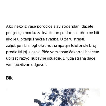
Ako neko iz vaše porodice slavi rođendan, daćete
posljednju marku za kvalitetan poklon, a slično će biti
ako je u pitanju i nečija svadba. U žaru strasti,
zaljubljeni bi mogli okrenuti simpatijin telefonski broj i
predložiti joj izlazak. Biće vam dosta čekanja i htjećete
ubrzati razvoj ljubavne situacije. Druga strana daće
vam pozitivan odgovor.
Bik