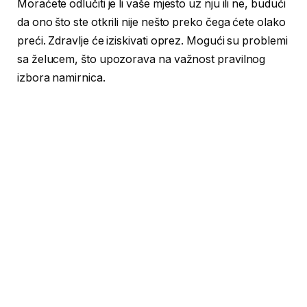
Moraćete odlučiti je li vaše mjesto uz nju ili ne, budući
da ono što ste otkrili nije nešto preko čega ćete olako
preći. Zdravlje će iziskivati oprez. Mogući su problemi
sa želucem, što upozorava na važnost pravilnog
izbora namirnica.