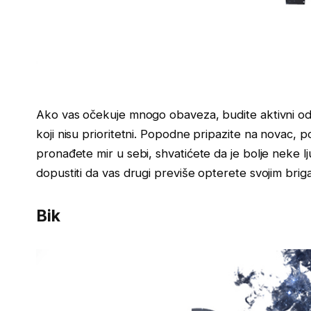
Ako vas očekuje mnogo obaveza, budite aktivni od 
koji nisu prioritetni. Popodne pripazite na novac,
pronađete mir u sebi, shvatićete da je bolje neke lju
dopustiti da vas drugi previše opterete svojim brig
Bik