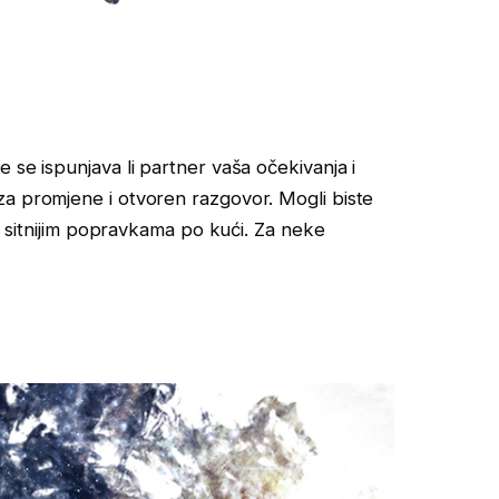
 se ispunjava li partner vaša očekivanja i
za promjene i otvoren razgovor. Mogli biste
li sitnijim popravkama po kući. Za neke