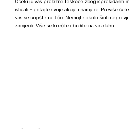
Očekuju vas prolazne teškoće zbog isprekidanih mi
isticati – pritajite svoje akcije i namjere. Previše će
vas se uopšte ne tiču. Nemojte okolo širiti neprovjer
zamjeriti. Više se krećite i budite na vazduhu.