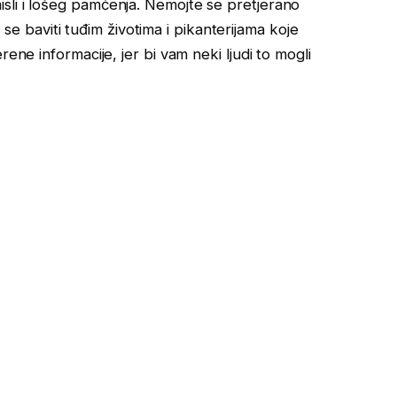
sli i lošeg pamćenja. Nemojte se pretjerano
te se baviti tuđim životima i pikanterijama koje
ene informacije, jer bi vam neki ljudi to mogli