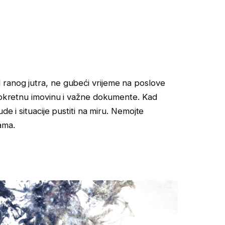
ranog jutra, ne gubeći vrijeme na poslove
 pokretnu imovinu i važne dokumente. Kad
de i situacije pustiti na miru. Nemojte
ama.