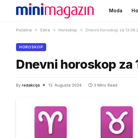
Moda
Ho
Početna
»
Extra
»
Horoskop
»
Dnevni horoskop za 13.08.
HOROSKOP
Dnevni horoskop za 
By
redakcija
13. Augusta 2024.
3 Mins Read