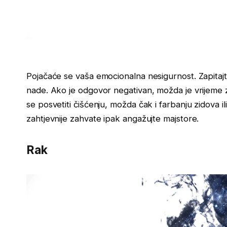
Pojačaće se vaša emocionalna nesigurnost. Zapitajte
nade. Ako je odgovor negativan, možda je vrijeme 
se posvetiti čišćenju, možda čak i farbanju zidova i
zahtjevnije zahvate ipak angažujte majstore.
Rak