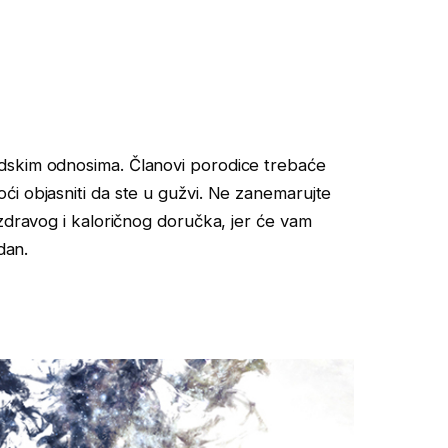
dskim odnosima. Članovi porodice trebaće
i objasniti da ste u gužvi. Ne zanemarujte
 zdravog i kaloričnog doručka, jer će vam
dan.