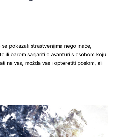
e se pokazati strastvenijima nego inače,
te ili barem sanjariti o avanturi s osobom koju
ati na vas, možda vas i opteretiti poslom, ali