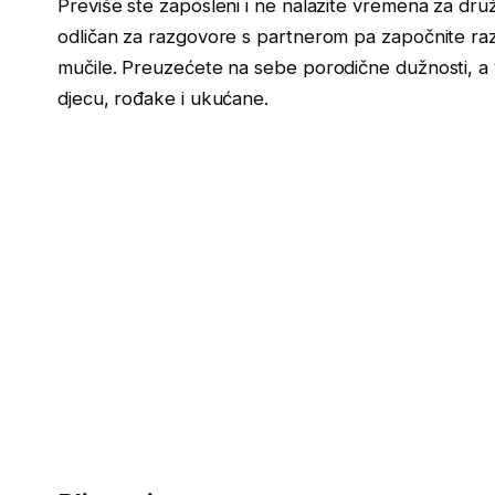
Previše ste zaposleni i ne nalazite vremena za družen
odličan za razgovore s partnerom pa započnite razg
mučile. Preuzećete na sebe porodične dužnosti, a v
djecu, rođake i ukućane.