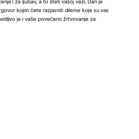
je i za ljubav, a to šteti vašoj vezi. Dan je
ovor kojim ćete razjasniti dileme koje su vas
idljivo je i vaše povećano žrtvovanje za