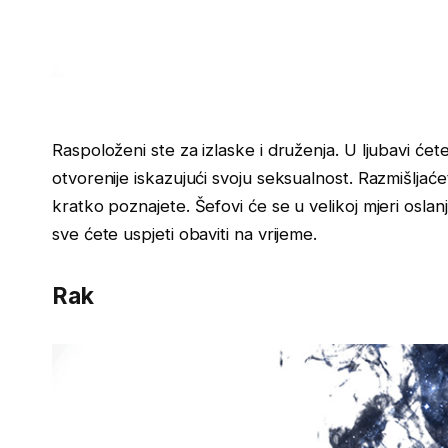
Raspoloženi ste za izlaske i druženja. U ljubavi ćet
otvorenije iskazujući svoju seksualnost. Razmišljaće
kratko poznajete. Šefovi će se u velikoj mjeri oslanj
sve ćete uspjeti obaviti na vrijeme.
Rak