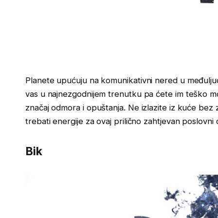
Planete upućuju na komunikativni nered u međulju
vas u najnezgodnijem trenutku pa ćete im teško moć
značaj odmora i opuštanja. Ne izlazite iz kuće bez
trebati energije za ovaj prilično zahtjevan poslovni 
Bik