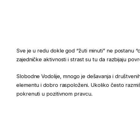
Sve je u redu dokle god “žuti minuti” ne postanu “
zajedničke aktivnosti i strast su tu da razbijaju 
Slobodne Vodolije, mnogo je dešavanja i društveni
elementu i dobro raspoloženi. Ukoliko često razmiš
pokrenuti u pozitivnom pravcu.