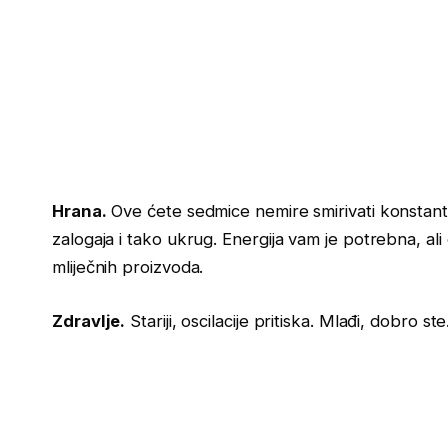
Hrana.
Ove ćete sedmice nemire smirivati konstantn
zalogaja i tako ukrug. Energija vam je potrebna, ali
mliječnih proizvoda.
Zdravlje.
Stariji, oscilacije pritiska. Mlađi, dobro ste