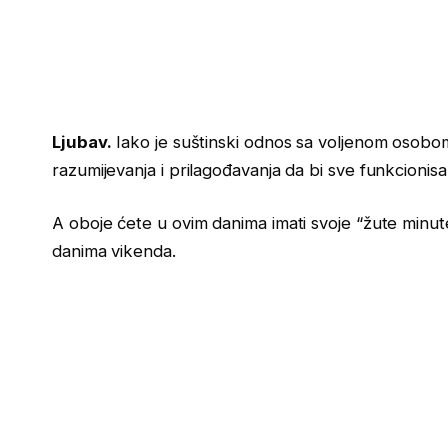
Ljubav.
Iako je suštinski odnos sa voljenom osobom 
razumijevanja i prilagođavanja da bi sve funkcionis
A oboje ćete u ovim danima imati svoje “žute minut
danima vikenda.