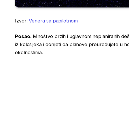
Izvor:
Venera sa papilotnom
Posao.
Mnoštvo brzih i uglavnom neplaniranih de
iz kolosijeka i donijeti da planove preuređujete u 
okolnostima.