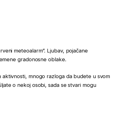
crveni meteoalarm”. Ljubav, pojačane
povremene gradonosne oblake.
h aktivnosti, mnogo razloga da budete u svom
ljate o nekoj osobi, sada se stvari mogu