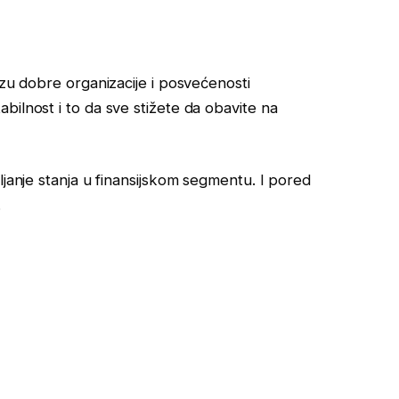
azu dobre organizacije i posvećenosti
bilnost i to da sve stižete da obavite na
ljanje stanja u finansijskom segmentu. I pored
.