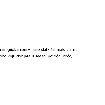
im grickanjem – malo slatkiša, malo slanih
 ona koju dobijate iz mesa, povrća, voća,
.