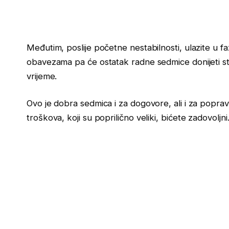
Međutim, poslije početne nestabilnosti, ulazite u f
obavezama pa će ostatak radne sedmice donijeti sta
vrijeme.
Ovo je dobra sedmica i za dogovore, ali i za poprav
troškova, koji su poprilično veliki, bićete zadovoljni