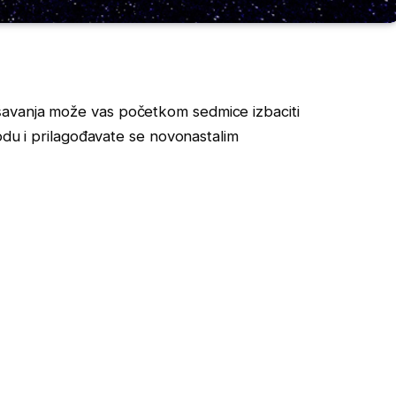
šavanja može vas početkom sedmice izbaciti
hodu i prilagođavate se novonastalim