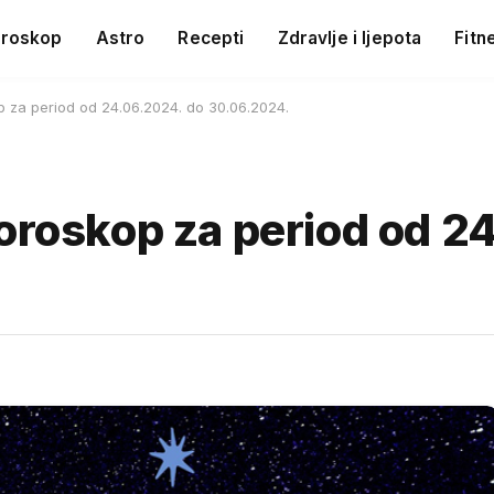
roskop
Astro
Recepti
Zdravlje i ljepota
Fitn
p za period od 24.06.2024. do 30.06.2024.
horoskop za period od 2