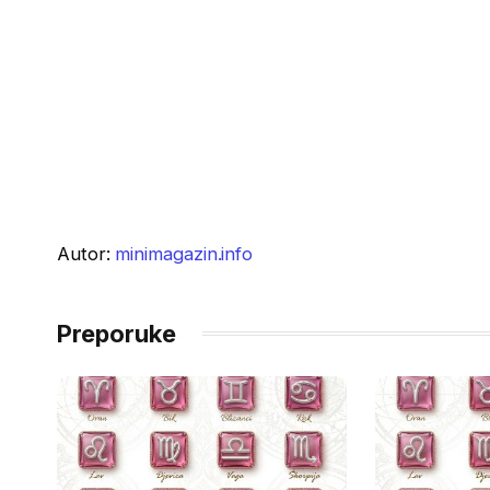
Autor:
minimagazin.info
Preporuke