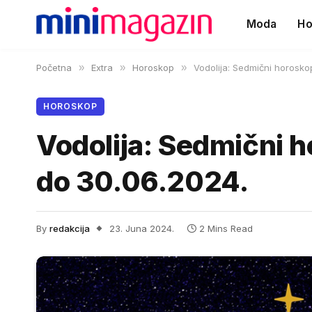
Moda
Ho
Početna
»
Extra
»
Horoskop
»
Vodolija: Sedmični horosko
HOROSKOP
Vodolija: Sedmični 
do 30.06.2024.
By
redakcija
23. Juna 2024.
2 Mins Read