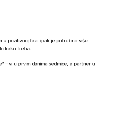
u pozitivnoj fazi, ipak je potrebno više
alo kako treba.
e” – vi u prvim danima sedmice, a partner u