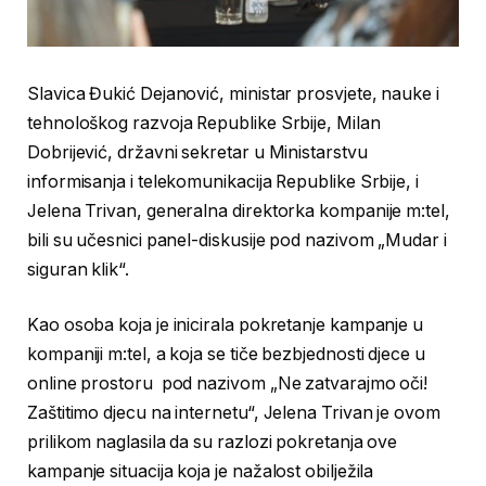
Slavica Đukić Dejanović, ministar prosvjete, nauke i
tehnološkog razvoja Republike Srbije, Milan
Dobrijević, državni sekretar u Ministarstvu
informisanja i telekomunikacija Republike Srbije, i
Jelena Trivan, generalna direktorka kompanije m:tel,
bili su učesnici panel-diskusije pod nazivom „Mudar i
siguran klik“.
Kao osoba koja je inicirala pokretanje kampanje u
kompaniji m:tel, a koja se tiče bezbjednosti djece u
online prostoru pod nazivom „Ne zatvarajmo oči!
Zaštitimo djecu na internetu“, Jelena Trivan je ovom
prilikom naglasila da su razlozi pokretanja ove
kampanje situacija koja je nažalost obilježila