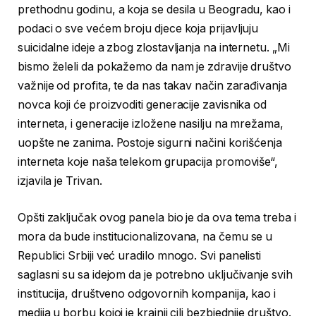
prethodnu godinu, a koja se desila u Beogradu, kao i
podaci o sve većem broju djece koja prijavljuju
suicidalne ideje a zbog zlostavljanja na internetu. „Mi
bismo želeli da pokažemo da nam je zdravije društvo
važnije od profita, te da nas takav način zarađivanja
novca koji će proizvoditi generacije zavisnika od
interneta, i generacije izložene nasilju na mrežama,
uopšte ne zanima. Postoje sigurni načini korišćenja
interneta koje naša telekom grupacija promoviše“,
izjavila je Trivan.
Opšti zaključak ovog panela bio je da ova tema treba i
mora da bude institucionalizovana, na čemu se u
Republici Srbiji već uradilo mnogo. Svi panelisti
saglasni su sa idejom da je potrebno uključivanje svih
institucija, društveno odgovornih kompanija, kao i
medija u borbu kojoj je krajnji cilj bezbjednije društvo.