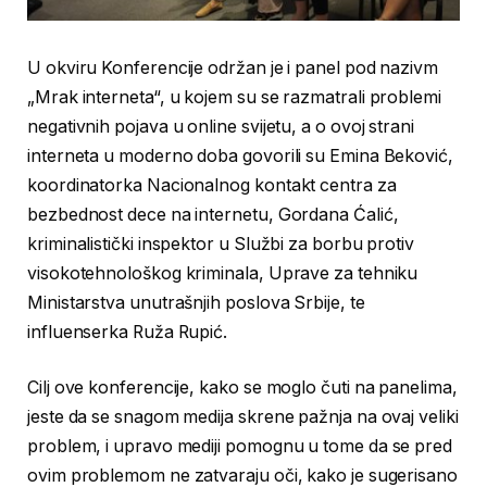
U okviru Konferencije održan je i panel pod nazivm
„Mrak interneta“, u kojem su se razmatrali problemi
negativnih pojava u online svijetu, a o ovoj strani
interneta u moderno doba govorili su Emina Beković,
koordinatorka Nacionalnog kontakt centra za
bezbednost dece na internetu, Gordana Ćalić,
kriminalistički inspektor u Službi za borbu protiv
visokotehnološkog kriminala, Uprave za tehniku
Ministarstva unutrašnjih poslova Srbije, te
influenserka Ruža Rupić.
Cilj ove konferencije, kako se moglo čuti na panelima,
jeste da se snagom medija skrene pažnja na ovaj veliki
problem, i upravo mediji pomognu u tome da se pred
ovim problemom ne zatvaraju oči, kako je sugerisano