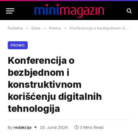
Početna
»
Extra
»
Promo
»
Konferencija o bezbjednom i konstruktivnom korišćenju digitalnih tehnologija
PROMO
Konferencija o
bezbjednom i
konstruktivnom
korišćenju digitalnih
tehnologija
By
redakcija
20. Juna 2024.
3 Mins Read