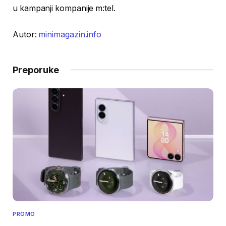
u kampanji kompanije m:tel.
Autor:
minimagazin.info
Preporuke
PROMO