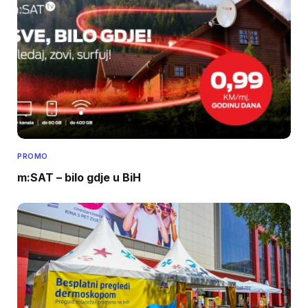
PROMO
m:SAT – bilo gdje u BiH