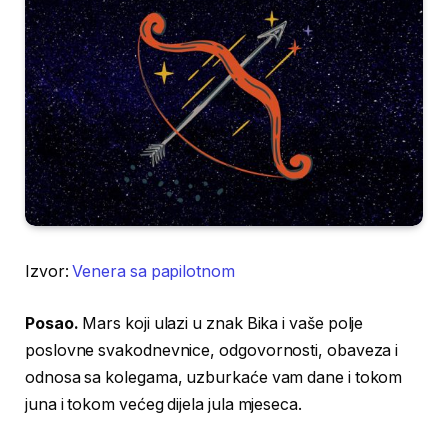
Izvor:
Venera sa papilotnom
Posao.
Mars koji ulazi u znak Bika i vaše polje
poslovne svakodnevnice, odgovornosti, obaveza i
odnosa sa kolegama, uzburkaće vam dane i tokom
juna i tokom većeg dijela jula mjeseca.