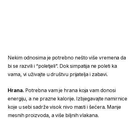
Nekim odnosima je potrebno nešto više vremena da
bi se razvili i “poletjeli”. Dok simpatija ne poleti ka
vama, vi uživajte u društvu prijatelja i zabavi.
Hrana.
Potrebna vam je hrana koja vam donosi
energiju, a ne prazne kalorije. Izbjegavajte namirnice
koje u sebi sadrže visok nivo masti i šećera. Manje
mesnih proizvoda, a više biljnih vlakana.