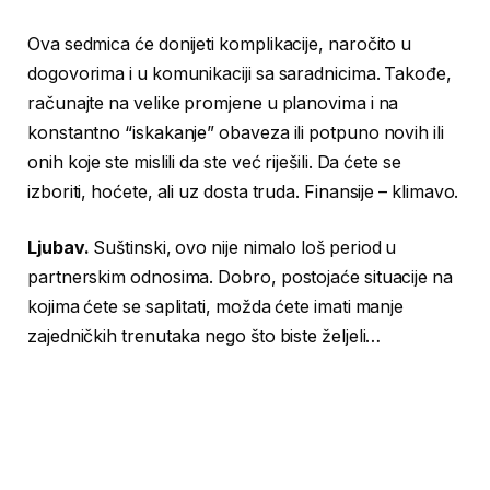
Ova sedmica će donijeti komplikacije, naročito u
dogovorima i u komunikaciji sa saradnicima. Takođe,
računajte na velike promjene u planovima i na
konstantno “iskakanje” obaveza ili potpuno novih ili
onih koje ste mislili da ste već riješili. Da ćete se
izboriti, hoćete, ali uz dosta truda. Finansije – klimavo.
Ljubav.
Suštinski, ovo nije nimalo loš period u
partnerskim odnosima. Dobro, postojaće situacije na
kojima ćete se saplitati, možda ćete imati manje
zajedničkih trenutaka nego što biste željeli…