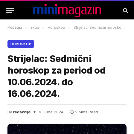
Početna
»
Extra
»
Horoskop
»
Strijelac: Sedmični horoskop za period od 10.06.2024. do 16.06.2024.
HOROSKOP
Strijelac: Sedmični
horoskop za period od
10.06.2024. do
16.06.2024.
By
redakcija
9. Juna 2024.
2 Mins Read