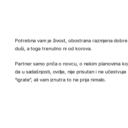
Potrebna vam je živost, obostrana razmjena dobre e
duši, a toga trenutno ni od korova.
Partner samo priča o novcu, o nekim planovima koji
da u sadašnjosti, ovdje, nije prisutan i ne učestvu
“igrate”, ali vam iznutra to ne prija nimalo.