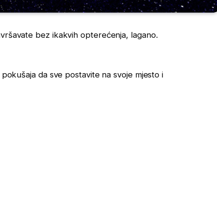
avršavate bez ikakvih opterećenja, lagano.
h pokušaja da sve postavite na svoje mjesto i