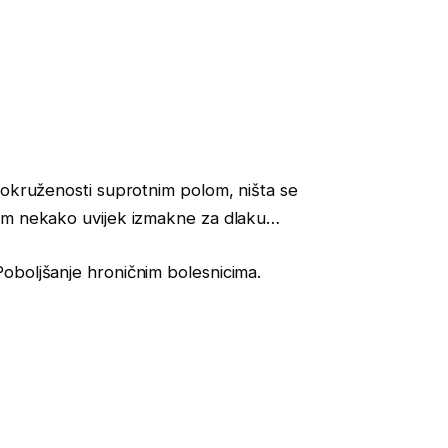
 okruženosti suprotnim polom, ništa se
vam nekako uvijek izmakne za dlaku…
oboljšanje hroničnim bolesnicima.