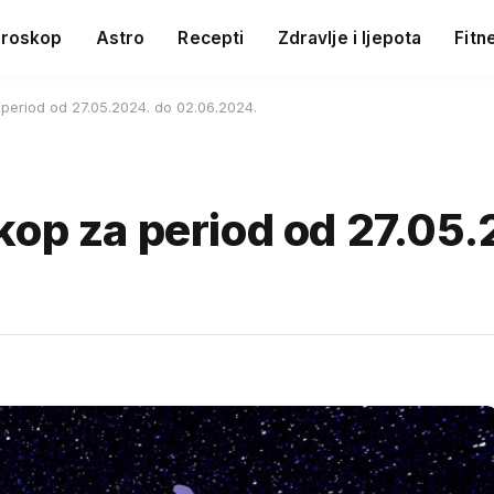
roskop
Astro
Recepti
Zdravlje i ljepota
Fitn
period od 27.05.2024. do 02.06.2024.
kop za period od 27.05.