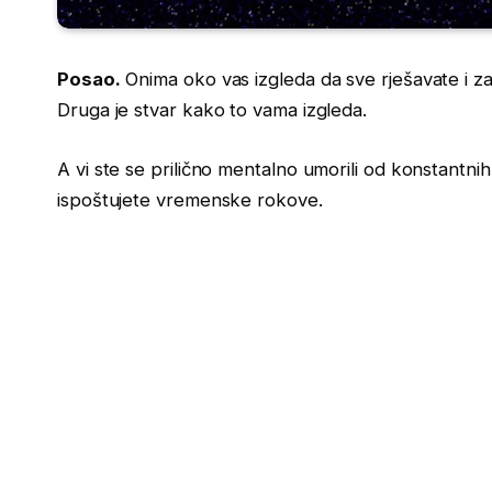
Posao.
Onima oko vas izgleda da sve rješavate i z
Druga je stvar kako to vama izgleda.
A vi ste se prilično mentalno umorili od konstantni
ispoštujete vremenske rokove.