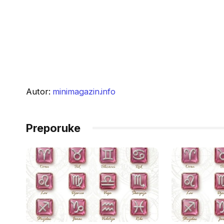
Autor:
minimagazin.info
Preporuke