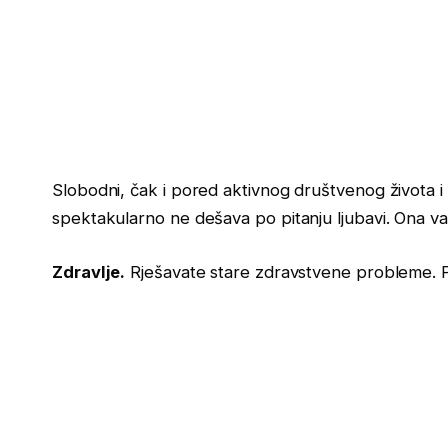
Slobodni, čak i pored aktivnog društvenog života i
spektakularno ne dešava po pitanju ljubavi. Ona 
Zdravlje.
Rješavate stare zdravstvene probleme. P