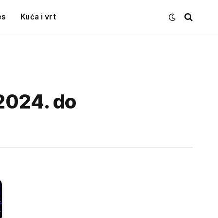
es
Kuća i vrt
2024. do