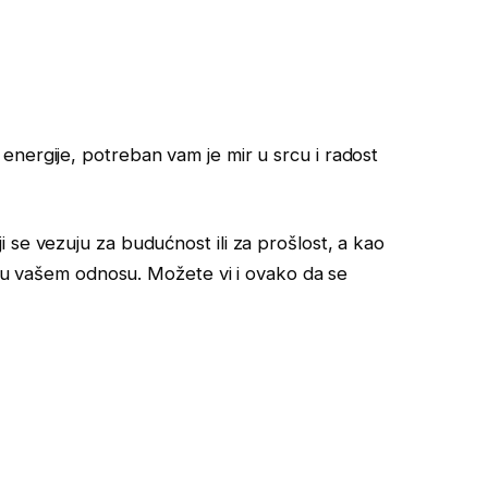
nergije, potreban vam je mir u srcu i radost
 se vezuju za budućnost ili za prošlost, a kao
je u vašem odnosu. Možete vi i ovako da se