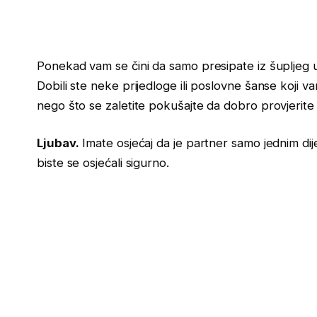
Ponekad vam se čini da samo presipate iz šupljeg u
Dobili ste neke prijedloge ili poslovne šanse koji va
nego što se zaletite pokušajte da dobro provjerite 
Ljubav.
Imate osjećaj da je partner samo jednim dije
biste se osjećali sigurno.