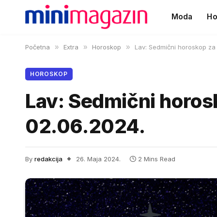
Moda
Ho
Početna
»
Extra
»
Horoskop
»
Lav: Sedmični horoskop za 
HOROSKOP
Lav: Sedmični horos
02.06.2024.
By
redakcija
26. Maja 2024.
2 Mins Read