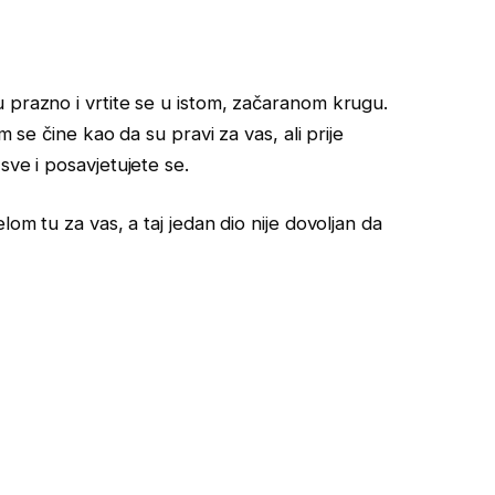
 prazno i vrtite se u istom, začaranom krugu.
m se čine kao da su pravi za vas, ali prije
sve i posavjetujete se.
lom tu za vas, a taj jedan dio nije dovoljan da