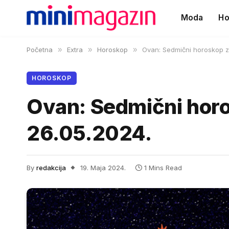
Moda
Ho
Početna
»
Extra
»
Horoskop
»
Ovan: Sedmični horoskop z
HOROSKOP
Ovan: Sedmični horo
26.05.2024.
By
redakcija
19. Maja 2024.
1 Mins Read