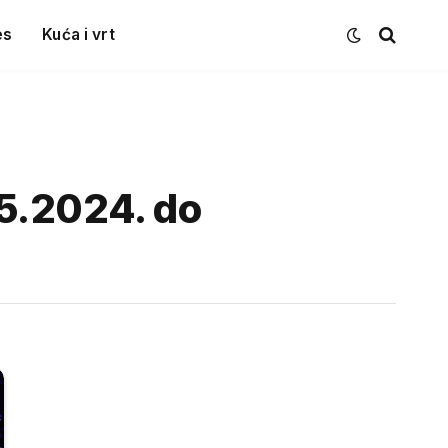
es
Kuća i vrt
5.2024. do