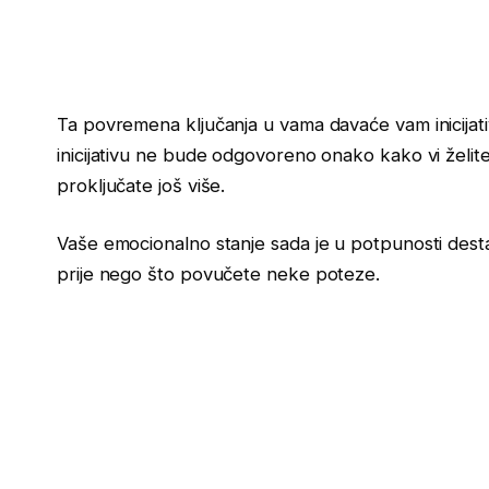
Ta povremena ključanja u vama davaće vam inicijati
inicijativu ne bude odgovoreno onako kako vi želite i
proključate još više.
Vaše emocionalno stanje sada je u potpunosti destab
prije nego što povučete neke poteze.