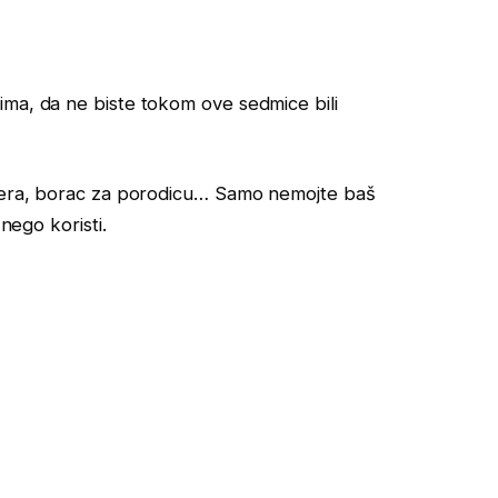
ima, da ne biste tokom ove sedmice bili
tnera, borac za porodicu… Samo nemojte baš
 nego koristi.