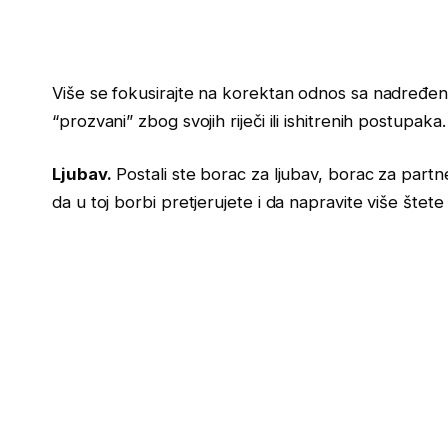
Više se fokusirajte na korektan odnos sa nadređen
“prozvani” zbog svojih riječi ili ishitrenih postupaka.
Ljubav.
Postali ste borac za ljubav, borac za par
da u toj borbi pretjerujete i da napravite više štete