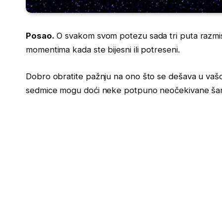
Posao.
O svakom svom potezu sada tri puta razmisl
momentima kada ste bijesni ili potreseni.
Dobro obratite pažnju na ono što se dešava u vašo
sedmice mogu doći neke potpuno neočekivane šans