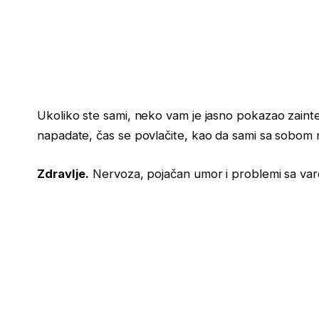
Ukoliko ste sami, neko vam je jasno pokazao zainter
napadate, čas se povlačite, kao da sami sa sobom n
Zdravlje.
Nervoza, pojačan umor i problemi sa var