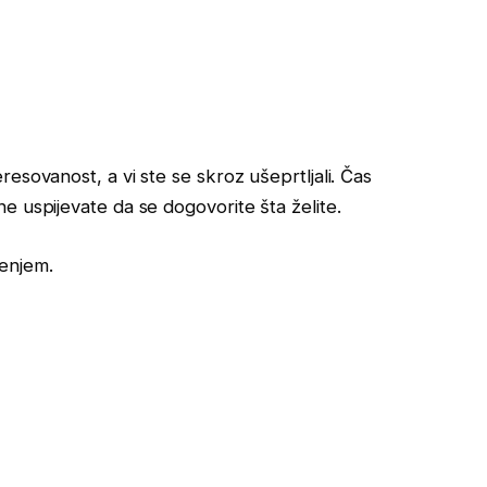
esovanost, a vi ste se skroz ušeprtljali. Čas
e uspijevate da se dogovorite šta želite.
enjem.