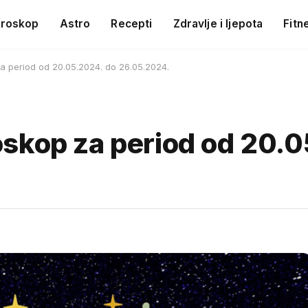
roskop
Astro
Recepti
Zdravlje i ljepota
Fitn
a period od 20.05.2024. do 26.05.2024.
skop za period od 20.0