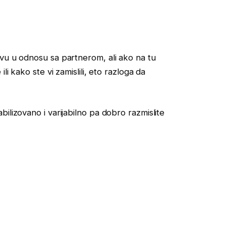
vu u odnosu sa partnerom, ali ako na tu
li kako ste vi zamislili, eto razloga da
ilizovano i varijabilno pa dobro razmislite