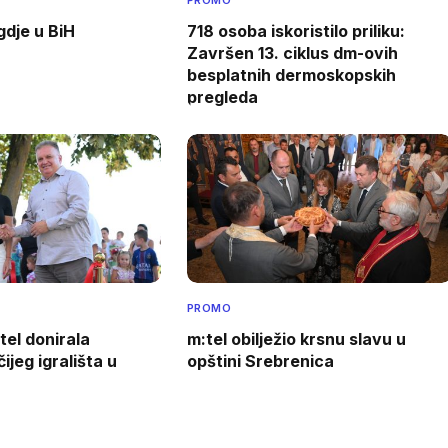
gdje u BiH
718 osoba iskoristilo priliku:
Završen 13. ciklus dm-ovih
besplatnih dermoskopskih
pregleda
PROMO
tel donirala
m:tel obilježio krsnu slavu u
ijeg igrališta u
opštini Srebrenica