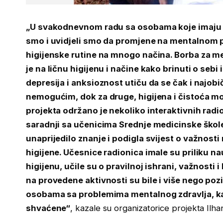
„U svakodnevnom radu sa osobama koje imaju 
smo i uvidjeli smo da promjene na mentalnom 
higijenske rutine na mnogo načina. Borba za me
je na ličnu higijenu i načine kako brinuti o sebi 
depresija i anksioznost utiču da se čak i najobič
nemogućim, dok za druge, higijena i čistoća mo
projekta održano je nekoliko interaktivnih rad
saradnji sa učenicima Srednje medicinske škole
unaprijedilo znanje i podigla svijest o važnost
higijene. Učesnice radionica imale su priliku na
higijenu, učile su o pravilnoj ishrani, važnosti i 
na provedene aktivnosti su bile i više nego poz
osobama sa problemima mentalnog zdravlja, kao
shvaćene“
, kazale su organizatorice projekta Ilha