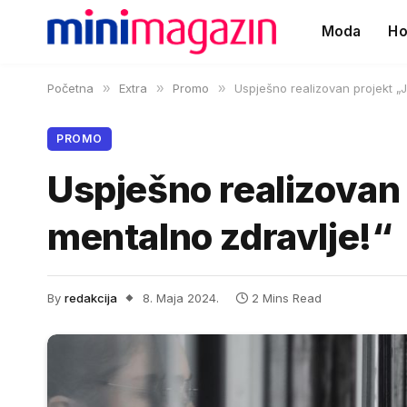
Moda
Ho
Početna
»
Extra
»
Promo
»
Uspješno realizovan projekt „J
PROMO
Uspješno realizovan 
mentalno zdravlje!“
By
redakcija
8. Maja 2024.
2 Mins Read