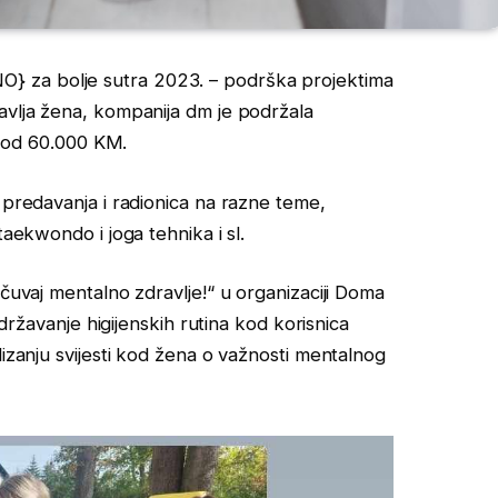
 za bolje sutra 2023. – podrška projektima
avlja žena, kompanija dm je podržala
še od 60.000 KM.
 predavanja i radionica na razne teme,
taekwondo i joga tehnika i sl.
ačuvaj mentalno zdravlje!“ u organizaciji Doma
održavanje higijenskih rutina kod korisnica
dizanju svijesti kod žena o važnosti mentalnog