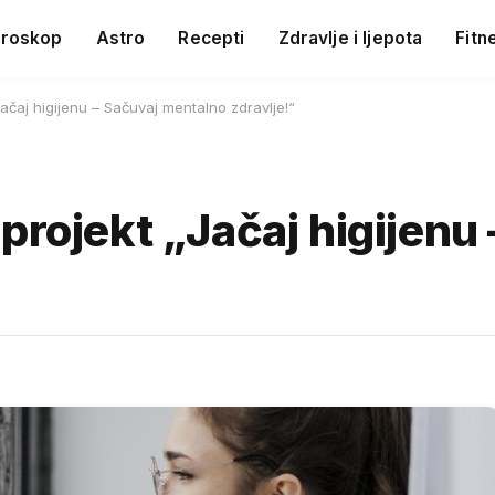
roskop
Astro
Recepti
Zdravlje i ljepota
Fitn
ačaj higijenu – Sačuvaj mentalno zdravlje!“
projekt „Jačaj higijenu