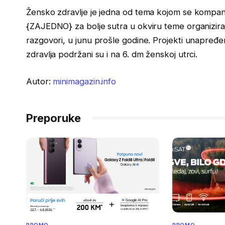
Žensko zdravlje je jedna od tema kojom se kompani
{ZAJEDNO} za bolje sutra u okviru teme organizira
razgovori, u junu prošle godine. Projekti unapređe
zdravlja podržani su i na 6. dm ženskoj utrci.
Autor:
minimagazin.info
Preporuke
PROMO
PROMO