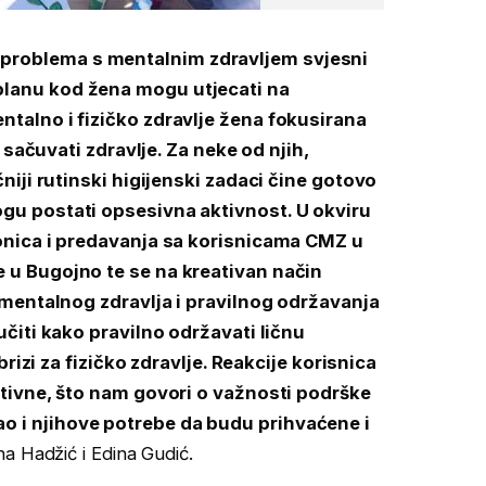
problema s mentalnim zdravljem svjesni
planu kod žena mogu utjecati na
ntalno i fizičko zdravlje žena fokusirana
i sačuvati zdravlje. Za neke od njih,
niji rutinski higijenski zadaci čine gotovo
gu postati opsesivna aktivnost. U okviru
ionica i predavanja sa korisnicama CMZ u
 u Bugojno te se na kreativan način
i mentalnog zdravlja i pravilnog održavanja
učiti kako pravilno održavati ličnu
brizi za fizičko zdravlje. Reakcije korisnica
itivne, što nam govori o važnosti podrške
 i njihove potrebe da budu prihvaćene i
na Hadžić i Edina Gudić.