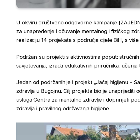
U okviru društveno odgovorne kampanje {ZAJEDNO}
za unapređenje i očuvanje mentalnog i fizičkog zdr
realizaciju 14 projekata s područja cijele BiH, s vi
Podržani su projekti s aktivnostima poput: stručnih
savjetovanja, izrada edukativnih priručnika, učenja 
Jedan od podržanih je i projekt „Jačaj higijenu – S
zdravlja u Bugojnu. Cilj projekta bio je unaprijediti 
usluga Centra za mentalno zdravlje i doprinijeti po
zdravlja i pravilnog održavanja higijene.