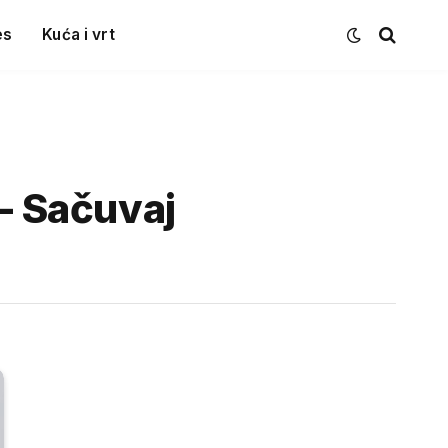
es
Kuća i vrt
 – Sačuvaj