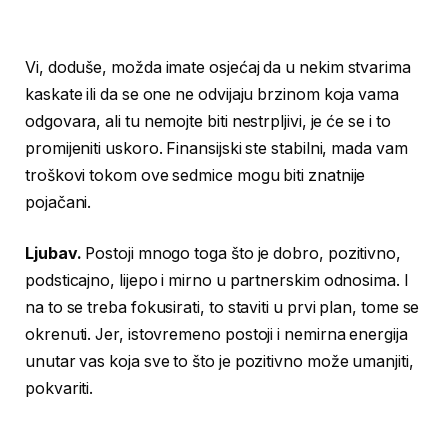
Vi, doduše, možda imate osjećaj da u nekim stvarima
kaskate ili da se one ne odvijaju brzinom koja vama
odgovara, ali tu nemojte biti nestrpljivi, je će se i to
promijeniti uskoro. Finansijski ste stabilni, mada vam
troškovi tokom ove sedmice mogu biti znatnije
pojačani.
Ljubav.
Postoji mnogo toga što je dobro, pozitivno,
podsticajno, lijepo i mirno u partnerskim odnosima. I
na to se treba fokusirati, to staviti u prvi plan, tome se
okrenuti. Jer, istovremeno postoji i nemirna energija
unutar vas koja sve to što je pozitivno može umanjiti,
pokvariti.