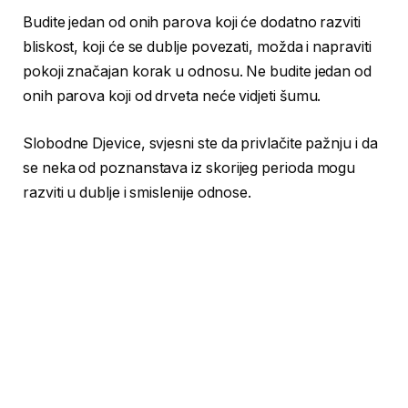
Budite jedan od onih parova koji će dodatno razviti
bliskost, koji će se dublje povezati, možda i napraviti
pokoji značajan korak u odnosu. Ne budite jedan od
onih parova koji od drveta neće vidjeti šumu.
Slobodne Djevice, svjesni ste da privlačite pažnju i da
se neka od poznanstava iz skorijeg perioda mogu
razviti u dublje i smislenije odnose.