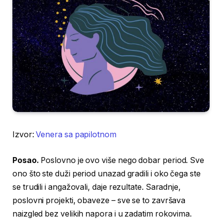
Izvor:
Venera sa papilotnom
Posao.
Poslovno je ovo više nego dobar period. Sve
ono što ste duži period unazad gradili i oko čega ste
se trudili i angažovali, daje rezultate. Saradnje,
poslovni projekti, obaveze – sve se to završava
naizgled bez velikih napora i u zadatim rokovima.