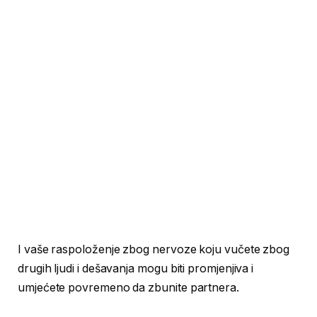
I vaše raspoloženje zbog nervoze koju vučete zbog
drugih ljudi i dešavanja mogu biti promjenjiva i
umjećete povremeno da zbunite partnera.