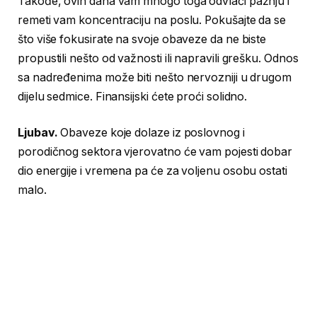
Takođe, ovih dana vam mnogo toga odvlači pažnju i
remeti vam koncentraciju na poslu. Pokušajte da se
što više fokusirate na svoje obaveze da ne biste
propustili nešto od važnosti ili napravili grešku. Odnos
sa nadređenima može biti nešto nervozniji u drugom
dijelu sedmice. Finansijski ćete proći solidno.
Ljubav.
Obaveze koje dolaze iz poslovnog i
porodičnog sektora vjerovatno će vam pojesti dobar
dio energije i vremena pa će za voljenu osobu ostati
malo.