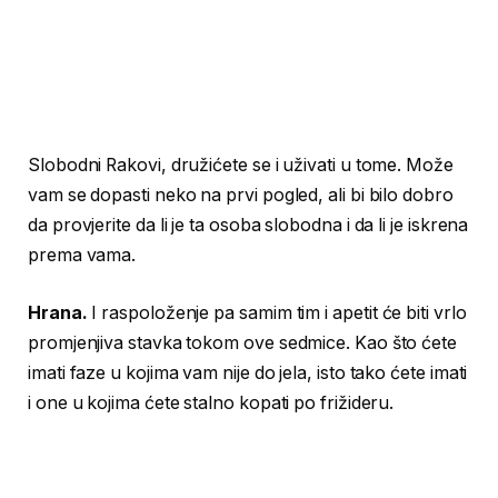
Slobodni Rakovi, družićete se i uživati u tome. Može
vam se dopasti neko na prvi pogled, ali bi bilo dobro
da provjerite da li je ta osoba slobodna i da li je iskrena
prema vama.
Hrana.
I raspoloženje pa samim tim i apetit će biti vrlo
promjenjiva stavka tokom ove sedmice. Kao što ćete
imati faze u kojima vam nije do jela, isto tako ćete imati
i one u kojima ćete stalno kopati po frižideru.