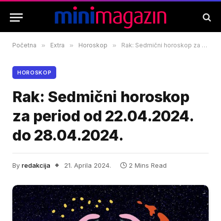
Početna
»
Extra
»
Horoskop
»
Rak: Sedmični horoskop za period od 22.04.2024. do 28.04.2024.
HOROSKOP
Rak: Sedmični horoskop
za period od 22.04.2024.
do 28.04.2024.
By
redakcija
21. Aprila 2024.
2 Mins Read