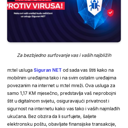
Za bezbjedno surfovanje vas i vaših najbližih
m:tel usluga
Siguran NET
od sada vas štiti kako na
mobilnim uređajima tako i na svim ostalim uređajima
povezanim na internet u m:tel mreži. Ova usluga za
samo 1,17 KM mjesečno, predstavlja vaš neprobojni
štit u digitalnom svijetu, osiguravajući privatnost i
sigurnost na internetu kako vas tako i vaših najmlađih
ukućana. Bez obzira da li surfujete, šaljete
elektronsku poštu, obavljate finansijske transakcije,