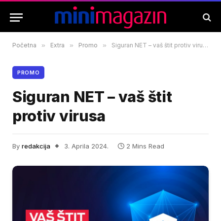
Početna
»
Extra
»
Promo
»
Siguran NET – vaš štit protiv virusa
PROMO
Siguran NET – vaš štit
protiv virusa
By
redakcija
3. Aprila 2024.
2 Mins Read