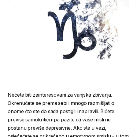
Nećete biti zainteresovani za vanjska zbivanja.
Okrenućete se prema sebi i mnogo razmišljati o
onome što ste do sada postigli i napravili. Bićete
previše samokritični pa pazite da vaše misli ne
postanu previše depresivne. Ako ste u vezi,
osjećaćete se prikraćeno u emotivnom smislu – u tom