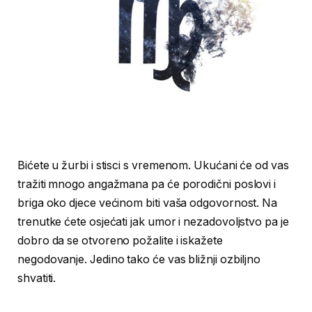
Bićete u žurbi i stisci s vremenom. Ukućani će od vas
tražiti mnogo angažmana pa će porodični poslovi i
briga oko djece većinom biti vaša odgovornost. Na
trenutke ćete osjećati jak umor i nezadovoljstvo pa je
dobro da se otvoreno požalite i iskažete
negodovanje. Jedino tako će vas bližnji ozbiljno
shvatiti.