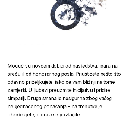
Mogući su novčani dobici od nasljedstva, igara na
sreću ili od honorarnog posla. Priuštićete nešto što
odavno priželjkujete, iako će vam bližnji na tome
zamjeriti. U ljubavi preuzmite inicijativu i priđite
simpatiji. Druga strana je nesigurna zbog vašeg
neujednačenog ponašanja – na trenutke je
ohrabrujete, a onda se povlačite.