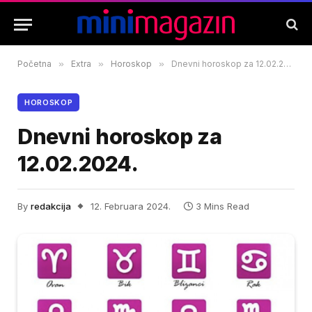
Početna
»
Extra
»
Horoskop
»
Dnevni horoskop za 12.02.2024.
HOROSKOP
Dnevni horoskop za
12.02.2024.
By
redakcija
12. Februara 2024.
3 Mins Read