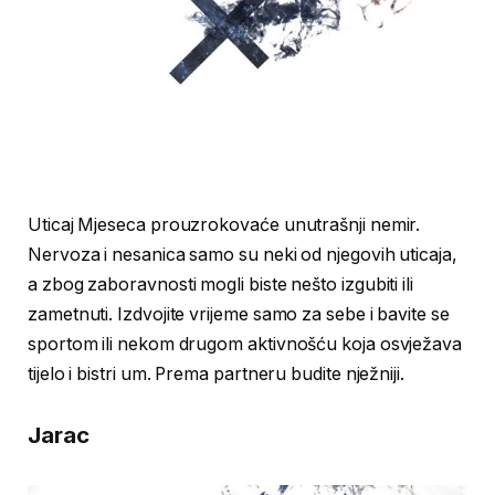
Uticaj Mjeseca prouzrokovaće unutrašnji nemir.
Nervoza i nesanica samo su neki od njegovih uticaja,
a zbog zaboravnosti mogli biste nešto izgubiti ili
zametnuti. Izdvojite vrijeme samo za sebe i bavite se
sportom ili nekom drugom aktivnošću koja osvježava
tijelo i bistri um. Prema partneru budite nježniji.
Jarac