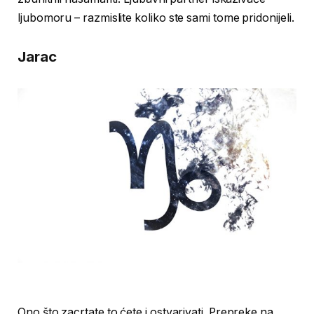
ljubomoru – razmislite koliko ste sami tome pridonijeli.
Jarac
Ono što zacrtate to ćete i ostvarivati. Prepreke na