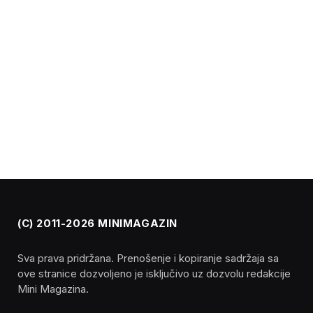
(C) 2011-2026 MINIMAGAZIN
Sva prava pridržana. Prenošenje i kopiranje sadržaja sa
ove stranice dozvoljeno je isključivo uz dozvolu redakcije
Mini Magazina.