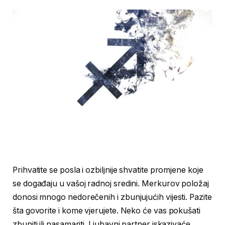
Prihvatite se posla i ozbiljnije shvatite promjene koje
se događaju u vašoj radnoj sredini. Merkurov položaj
donosi mnogo nedorečenih i zbunjujućih vijesti. Pazite
šta govorite i kome vjerujete. Neko će vas pokušati
zbuniti ili nasamariti. Ljubavni partner iskazivaće