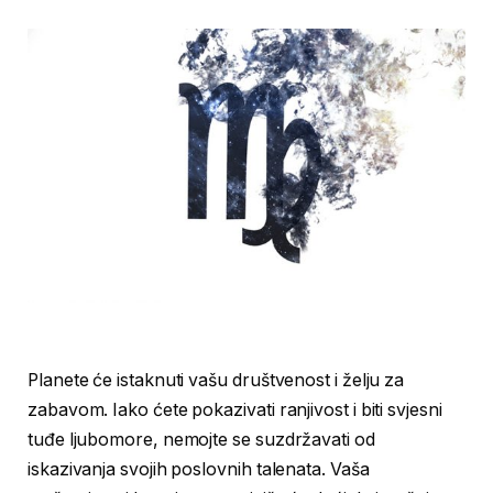
Planete će istaknuti vašu društvenost i želju za
zabavom. Iako ćete pokazivati ranjivost i biti svjesni
tuđe ljubomore, nemojte se suzdržavati od
iskazivanja svojih poslovnih talenata. Vaša