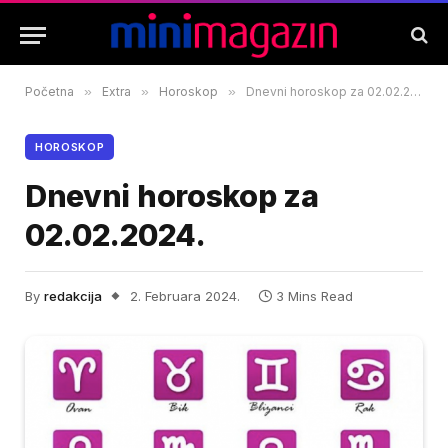
Početna
»
Extra
»
Horoskop
»
Dnevni horoskop za 02.02.2024.
HOROSKOP
Dnevni horoskop za
02.02.2024.
By
redakcija
2. Februara 2024.
3 Mins Read