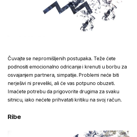
Čuvajte se nepromišljenih postupaka. Teže ćete
podnositi emocionalno odricanje i krenuti u borbu za
osvajanjem partnera, simpatije. Problemi neće biti
nerješivi ni preveliki, ali će vas potpuno obuzeti.
Imaćete potrebu da prigovorite drugima za svaku
sitnicu, iako nećete prihvatati kritiku na svoj račun.
Ribe