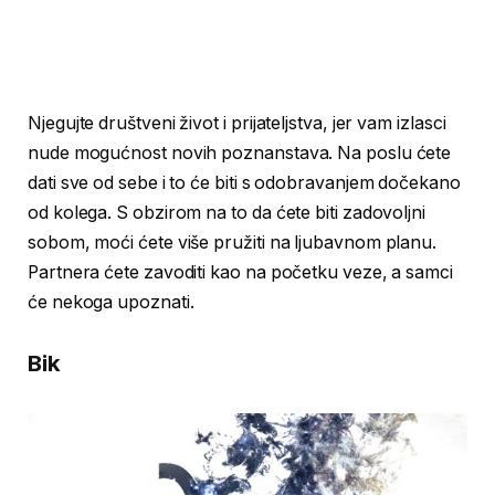
Njegujte društveni život i prijateljstva, jer vam izlasci
nude mogućnost novih poznanstava. Na poslu ćete
dati sve od sebe i to će biti s odobravanjem dočekano
od kolega. S obzirom na to da ćete biti zadovoljni
sobom, moći ćete više pružiti na ljubavnom planu.
Partnera ćete zavoditi kao na početku veze, a samci
će nekoga upoznati.
Bik