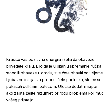
Krasiće vas pozitivna energija i želja da obaveze
privedete kraju. Bilo da je u pitanju spremanje ručka,
stana ili obaveze u gradu, sve ćete obaviti na vrijeme.
Ljubavnu inicijativu prepustićete partneru, što će se
pokazati odličnim potezom. Uložite dodatni napor
ako zaista želite razumjeti prirodu problema koji muči
vašeg prijatelja.