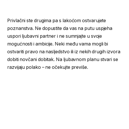
Privlačni ste drugima pa s lakoćom ostvarujete
poznanstva. Ne dopustite da vas na putu uspjeha
uspori ljubavni partner i ne sumnjajte u svoje
mogućnosti i ambicije. Neki među vama mogli bi
ostvariti pravo na nasljedstvo ili iz nekih drugih izvora
dobiti novčani dobitak. Na ljubavnom planu stvari se
razvijaju polako – ne očekujte previše.