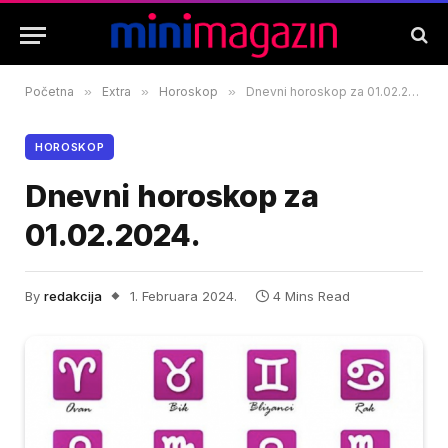
Početna
»
Extra
»
Horoskop
»
Dnevni horoskop za 01.02.2024.
HOROSKOP
Dnevni horoskop za
01.02.2024.
By
redakcija
1. Februara 2024.
4 Mins Read