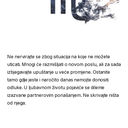
Ne nervirajte se zbog situacija na koje ne možete
uticati. Mnogi će razmišljati o novom poslu, ali za sada
izbjegavajte upuštanje u veće promjene. Ostanite
tamo gdje jeste i naročito danas nemojte donositi
odluke. U ljubavnom životu pojaviće se dileme
izazvane partnerovim ponašanjem. Ne skrivajte ništa
od njega.