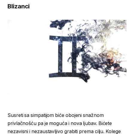
Blizanci
Susreti sa simpatijom biće obojeni snažnom
privlačnošću pa je moguća i nova ljubav. Bićete
nezavisni i nezaustavljivo grabiti prema cilju. Kolege