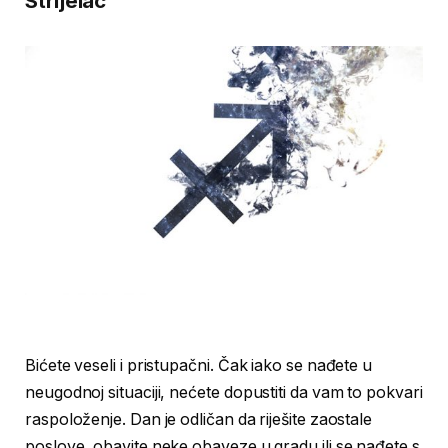
Strijelac
Bićete veseli i pristupačni. Čak iako se nađete u
neugodnoj situaciji, nećete dopustiti da vam to pokvari
raspoloženje. Dan je odličan da riješite zaostale
poslove, obavite neke obaveze u gradu ili se nađete s