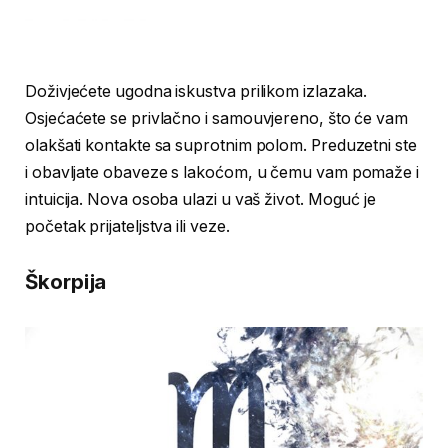
Doživjećete ugodna iskustva prilikom izlazaka.
Osjećaćete se privlačno i samouvjereno, što će vam
olakšati kontakte sa suprotnim polom. Preduzetni ste
i obavljate obaveze s lakoćom, u čemu vam pomaže i
intuicija. Nova osoba ulazi u vaš život. Moguć je
početak prijateljstva ili veze.
Škorpija