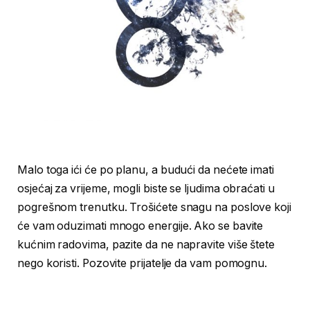
Malo toga ići će po planu, a budući da nećete imati
osjećaj za vrijeme, mogli biste se ljudima obraćati u
pogrešnom trenutku. Trošićete snagu na poslove koji
će vam oduzimati mnogo energije. Ako se bavite
kućnim radovima, pazite da ne napravite više štete
nego koristi. Pozovite prijatelje da vam pomognu.