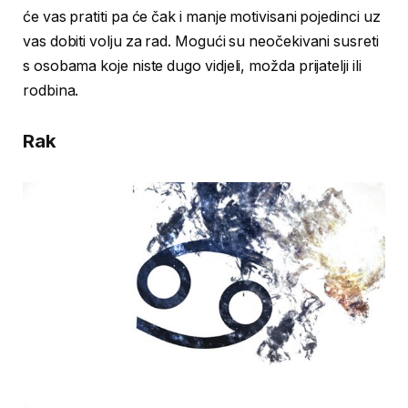
će vas pratiti pa će čak i manje motivisani pojedinci uz
vas dobiti volju za rad. Mogući su neočekivani susreti
s osobama koje niste dugo vidjeli, možda prijatelji ili
rodbina.
Rak