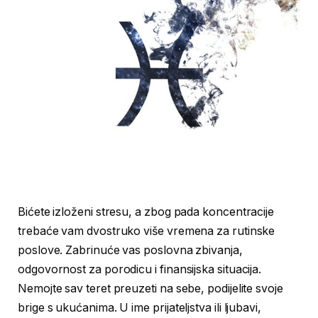
Bićete izloženi stresu, a zbog pada koncentracije
trebaće vam dvostruko više vremena za rutinske
poslove. Zabrinuće vas poslovna zbivanja,
odgovornost za porodicu i finansijska situacija.
Nemojte sav teret preuzeti na sebe, podijelite svoje
brige s ukućanima. U ime prijateljstva ili ljubavi,