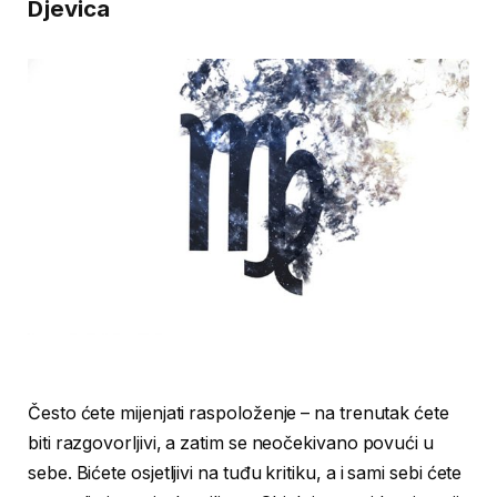
Djevica
Često ćete mijenjati raspoloženje – na trenutak ćete
biti razgovorljivi, a zatim se neočekivano povući u
sebe. Bićete osjetljivi na tuđu kritiku, a i sami sebi ćete