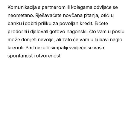
Komunikacija s partnerom ili kolegama odvijaće se
neometano. Rješavaćete novčana pitanja, otići u
banku i dobiti priliku za povoljan kredit. Bićete
prodorni i djelovati gotovo nagonski, što vam u poslu
može donijeti nevolje, ali zato će vam u ljubavi naglo
krenuti. Partneru ili simpatiji svidjeće se vaša
spontanost i otvorenost.