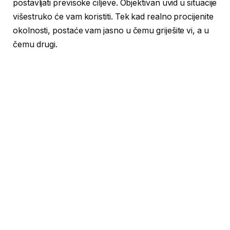
postavljati previsoke ciljeve. Objektivan uvid u situacije
višestruko će vam koristiti. Tek kad realno procijenite
okolnosti, postaće vam jasno u čemu griješite vi, a u
čemu drugi.