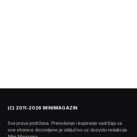
(C) 2011-2026 MINIMAGAZIN
Sva prava pridržana. Prenošenje i kopiranje sadržaja sa
ove stranice dozvoljeno je isključivo uz dozvolu redakcije
Mini Magazina.