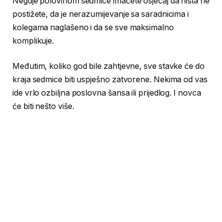
Negdje polovinom sedmice imaćete osjećaj da ništa ne
postižete, da je nerazumijevanje sa saradnicima i
kolegama naglašeno i da se sve maksimalno
komplikuje.
Međutim, koliko god bile zahtjevne, sve stavke će do
kraja sedmice biti uspješno zatvorene. Nekima od vas
ide vrlo ozbiljna poslovna šansa ili prijedlog. I novca
će biti nešto više.